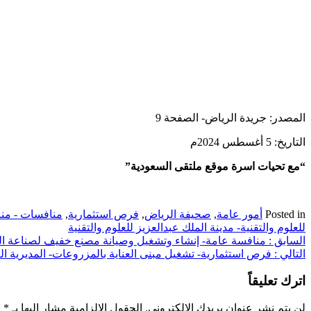
المصدر: جريدة الرياض- الصفحة 9
التاريخ: 5 أغسطس 2024م
“مع تحيات اسرة موقع ملتقى السعودية”
Posted in
أمور عامة
,
صحيفة الرياض
,
فرص استثمارية
,
منافسات - منا
للعلوم والتقنية- مدينة الملك عبدالعزيز للعلوم والتقنية
تصفّح
السابق :
منافسة عامة- إنشاء وتشغيل وصيانة مصنع خفيف لصناعة المل
التالي :
فرص استثمارية- تشغيل مبنى العناية بالمزروعات- المديرية ا
المقالات
اترك تعليقاً
لن يتم نشر عنوان بريدك الإلكتروني.
الحقول الإلزامية مشار إليها بـ
*