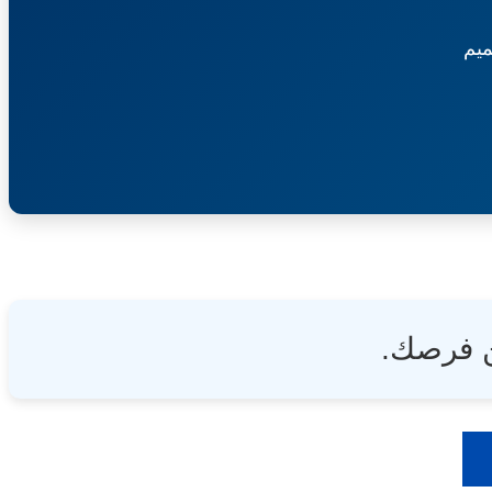
يم
ن فرصك.