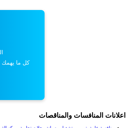
ال
كل ما يهمك من
اعلانات المنافسات والمناقصات
منافسة عامة- ترميم وتشغيل وصيانة محلات تجارية بمركز القم