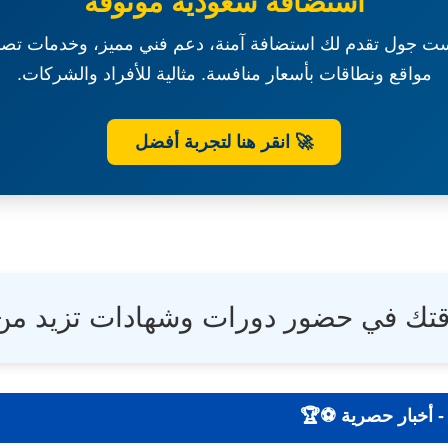
استضافة سعودية موثوقة
ت جول تقدم لك استضافة آمنة، دعم فني مميز، وخدمات تصم
مواقع ونطاقات بأسعار منافسة. مثالية للأفراد والشركات.
🚀 انقر هنا لتجربة أفضل
قتك في حضور دورات وشهادات تزيد م
| نتائج - تحليلات - أخبار حصرية ⚽🏆