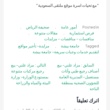
“مع تحيات اسرة موقع ملتقى السعودية”
أمور عامة
صحيفة الرياض
,
,
Posted in
فرص استثمارية
مقالات متنوعة
,
,
منافسات - مناقصات - مزايدات
جامعة بيشة
مزايدة- تأجير مواقع
,
Tagged
لتقديم خدمات وجبات سريعة- جامعة بيشة
تصفّح
السابق :
مزاد علني- بيع
التالي :
مزاد علني- بيع
أصناف رجيع طبي وأثاث
رجيع مركبات متنوعة
المقالات
مستعمل- المديرية العامة
بمستودع الوزارة- وزارة
للشؤون الصحية بمنطقة
البيئة والمياه والزراعة
الباحة
اترك تعليقاً