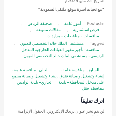
التاريخ: 23 مايو 2024م
“مع تحيات اسرة موقع ملتقى السعودية”
أمور عامة
صحيفة الرياض
,
,
Posted in
فرص استثمارية
مقالات متنوعة
,
,
منافسات - مناقصات - مزايدات
مستشفى الملك خالد التخصصي للعيون
,
Tagged
منافسة- تأجير مقهى العيادات الخارجية المدخل
الرئيسي- مستشفى الملك خالد التخصصي للعيون
تصفّح
السابق :
منافسة عامة-
التالي :
منافسة عامة-
إنشاء وتشغيل وصيانة فندق
إنشاء وتشغيل وصيانة مجمع
المقالات
على مدخل المحافظة- بلدية
تجاري- بلدية الواديين
محافظة حقل
اترك تعليقاً
لن يتم نشر عنوان بريدك الإلكتروني.
الحقول الإلزامية