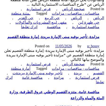
اض عن *طرح المنافسات الاستثمارية التالية ...
Poste
صحيفة الرياض
,
فرص استثمارية
,
نافسات - مناقصات - مزايدات
Tagged
ـمتنة منطفة
اض
,
الرياض
,
حي الربيع
,
حي الغدير
,
ي ظهرة لبن
,
مقهى لبيع المشروبات والمأكولات
,
on
نافسة استثمارية
,
منافقسة
اترك تعليقا
منافسة
عامة-
زايدة- تأجير بوفيه مبنى الإمارة ببريدة- إمارة منطقة القصيم
استثمار
انشاء
Posted on
11/05/2026
by
u: boss
وتشغيل
دة- تأجير بوفيه مبنى الإمارة ببريدة- إمارة منطقة القصيم تعلن
مقهى
ة منطقة القصيم عن *مزايدة تأجير بوفيه مبنى الإمارة ببريدة
لبيع
وضح بيانها كالتالي ...
المشروبات
Poste
صحيفة الرياض
,
فرص استثمارية
,
والمأكولات
نافسات - مناقصات - مزايدات
Tagged
إمارة منطقة
بحي
يم
,
بريدة
,
تأجير بوفيه مبنى الإمارة ببريدةت
,
الربيع-
رص استثمارية
,
مزايدة
,
منافسة عامة
اترك
أمانة
on
ا
منطقة
مزايدة-
الرياض
تأجير
نافسة عامة- متنزه القصيم الوطني عروق الطرفية- وزارة
بوفيه
ئة والمياه والزراعة
مبنى
الإمارة