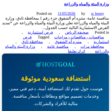
تشغيل
ة البيئة والمياه والزراعة
وصيانة
أنشطة
Posted on
11/05/2026
by
u: boss
تجارية-
منافسة عامة- متنزه أم الشقوق جزء رقم 1 بمحافظة ثادق- وزارة
بلدية
ئة والمياه والزراعة تعلن وزارة البيئة والمياه والزراعة عن *تمديد
بدائع
ص الاستثمارية التالية حسب الجدول...
العضيان
Poste
صحيفة الرياض
,
فرص استثمارية
,
نافسات - مناقصات - مزايدات
Tagged
فرص
مارية
,
متنزه أم الشقوق
,
محافظة ثادق
,
حافظة مرات
,
منافسة عامة
,
وزارة البيئة والمياه
on
راعة
اترك تعليقا
منافسة
عامة-
متنزه
أم
الشقوق
استضافة سعودية موثوقة
جزء
رقم
1
هوست جول تقدم لك استضافة آمنة، دعم فني مميز،
بمحافظة
وخدمات تصميم مواقع ونطاقات بأسعار منافسة.
ثادق-
وزارة
مثالية للأفراد والشركات.
البيئة