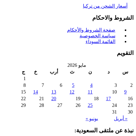
سعار الشحن من تركيا
روط والاحكام
صفحة الشروط والأحكام
سياسة الخصوصية
القائمة السوداء
ويم
مايو 2026
د
ن
ث
أرب
خ
ج
1
8
7
6
5
4
3
15
14
13
12
11
10
22
21
20
19
18
17
29
28
27
26
25
24
31
 أبريل
يونيو »
ة عن ملتقى السعودية: