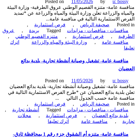
Posted on
11/05/2026
by
u: boss
ببريدة-
سة عامة- متنزه القصيم الوطني عروق الطرفية- وزارة البيئة
إمارة
ياه والزراعة تعلن وزارة البيئة والمياه والزراعة عن *تمديد
منطقة
ص الاستثمارية التالية في منافسة عامة...
القصيم
Poste
صحيفة الرياض
,
فرص استثمارية
,
نافسات - مناقصات - مزايدات
Tagged
بريدة
,
عروق
فية
,
فرص استثمارية
,
متنزه القصيم الوطني
,
نافسة عامة
,
وزارة البيئة والمياه والزراعة
اترك
on
ا
منافسة
عامة-
نافسة عامة- تشغيل وصيانة أنشطة تجارية- بلدية بدائع
متنزه
يان
القصيم
الوطني
Posted on
11/05/2026
by
u: boss
عروق
سة عامة- تشغيل وصيانة أنشطة تجارية- بلدية بدائع العضيان
الطرفية-
 بلدية بدائع العضيان عن *طرح الفرص الاستثمارية التالية في
وزارة
سة عامة حسب الجدول التالي ...
البيئة
Poste
صحيفة الرياض
,
فرص استثمارية
,
والمياه
نافسات - مناقصات - مزايدات
Tagged
أنشطة تجارية
,
والزراعة
لدية بدائع العضيان
,
فرص استثمارية
,
محلات
on
ية
,
منافسة عامة
اترك تعليقا
منافسة
عامة-
منافسة عامة- متنزه أم الشقوق جزء رقم 1 بمحافظة ثادق-