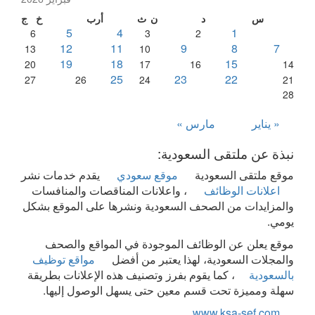
س
د
ن
ث
أرب
خ
ج
5
4
1
6
3
2
12
11
9
8
7
13
10
19
18
15
20
17
16
14
25
23
22
27
26
24
21
28
« يناير
مارس »
نبذة عن ملتقى السعودية:
موقع ملتقى السعودية
موقع سعودي
يقدم خدمات نشر
اعلانات الوظائف
، واعلانات المناقصات والمنافسات
والمزايدات من الصحف السعودية ونشرها على الموقع بشكل
يومي.
موقع يعلن عن الوظائف الموجودة في المواقع والصحف
والمجلات السعودية، لهذا يعتبر من أفضل
مواقع توظيف
بالسعودية
، كما يقوم بفرز وتصنيف هذه الإعلانات بطريقة
سهلة ومميزة تحت قسم معين حتى يسهل الوصول إليها.
www.ksa-sef.com