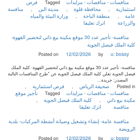
منافسات - مناقصات - مزايدات
فرص
Tagged
استثمارية
محافظة قلوة
مدينة البن
منافسة
,
,
,
عامة
منطقة الباحة
وزارة البيئة والمياه
,
,
on
والزراعة
اترك تعليقا
منافسة
عامة-
منافسة- تأجير عدد 30 موقع مكينة بيع ذاتي لتحضير القهوة-
مدينة
كلية الملك فيصل الجوية
البن
12/02/2026
u: bossy
Posted on
by
بمحافظة
قلوة
منافسة- تأجير عدد 30 موقع مكينة بيع ذاتي لتحضير القهوة- كلية الملك
بمنطقة
فيصل الجوية تعلن كلية الملك فيصل الجوية عن *طرح المنافسات التالية
الباحة-
المصدر: جريدة...
وزارة
صحيفة الرياض
فرص استثمارية
,
,
Posted in
البيئة
منافسات - مناقصات - مزايدات
تأجير موقع
Tagged
والمياه
مكينة بيع ذاتي
كلية الملك فيصل الجوية
,
,
والزراعة
on
منافسة
اترك تعليقا
منافسة-
تأجير
منافسة عامة- إنشاء وتشغيل وصيانة أنشطة المركبات- بلدية
عدد
الرويضة
30
12/02/2026
u: bossy
Posted on
by