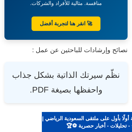
بلدية
منافسة. مثالية للأفراد والشركات.
بارق
🚀 انقر هنا لتجربة أفضل
نصائح وإرشادات للباحثين عن عمل :
نظّم سيرتك الذاتية بشكل جذاب
واحفظها بصيغة PDF.
ضة أولًا بأول على ملتقى السعودية الرياضي |
ائج - تحليلات - أخبار حصرية ⚽🏆