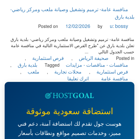
مزايدة-
تأجير
منافسة عامة- ترميم وتشغيل وصيانة ملعب ومركز رياضي-
المحلات
بلدية بارق
التجارية
12/02/2026
u: bossy
Posted on
by
بقالة-
المديرية
منافسة عامة- ترميم وتشغيل وصيانة ملعب ومركز رياضي- بلدية بارق
العامة
تعلن بلدية بارق عن *طرح الفرص الاستثمارية التالية في منافسة عامة
لحرس
حسب الجدول التالي ...
الحدود
صحيفة الرياض
فرص استثمارية
,
,
Posted in
منافسات - مناقصات - مزايدات
بلدية بارق
,
Tagged
فرص استثمارية
محلات تجارية
ملعب
,
,
,
on
منافسة عامة
اترك تعليقا
منافسة
عامة-
ترميم
وتشغيل
استضافة سعودية موثوقة
وصيانة
ملعب
هوست جول تقدم لك استضافة آمنة، دعم فني
ومركز
رياضي-
مميز، وخدمات تصميم مواقع ونطاقات بأسعار