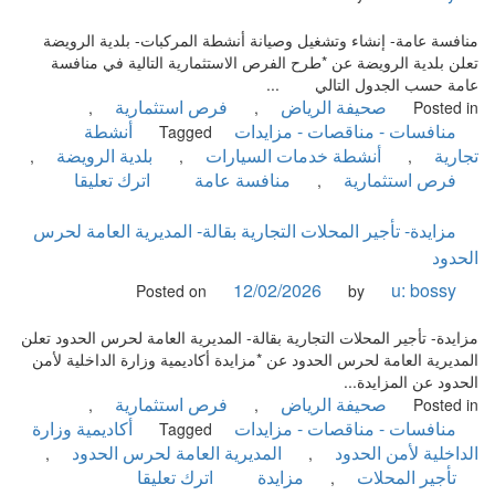
موقع
مكينة
منافسة عامة- إنشاء وتشغيل وصيانة أنشطة المركبات- بلدية الرويضة
بيع
تعلن بلدية الرويضة عن *طرح الفرص الاستثمارية التالية في منافسة
ذاتي
عامة حسب الجدول التالي ...
لتحضير
صحيفة الرياض
فرص استثمارية
,
,
Posted in
القهوة-
منافسات - مناقصات - مزايدات
أنشطة
Tagged
كلية
تجارية
أنشطة خدمات السيارات
بلدية الرويضة
,
,
,
الملك
on
فرص استثمارية
منافسة عامة
اترك تعليقا
,
فيصل
منافسة
الجوية
عامة-
مزايدة- تأجير المحلات التجارية بقالة- المديرية العامة لحرس
إنشاء
الحدود
وتشغيل
12/02/2026
u: bossy
Posted on
by
وصيانة
أنشطة
مزايدة- تأجير المحلات التجارية بقالة- المديرية العامة لحرس الحدود تعلن
المركبات-
المديرية العامة لحرس الحدود عن *مزايدة أكاديمية وزارة الداخلية لأمن
بلدية
الحدود عن المزايدة...
الرويضة
صحيفة الرياض
فرص استثمارية
,
,
Posted in
منافسات - مناقصات - مزايدات
أكاديمية وزارة
Tagged
الداخلية لأمن الحدود
المديرية العامة لحرس الحدود
,
,
on
تأجير المحلات
مزايدة
اترك تعليقا
,