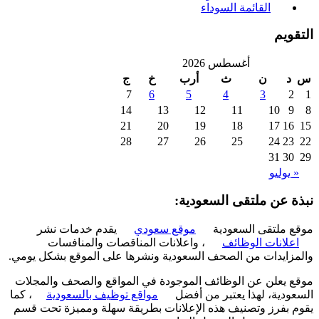
القائمة السوداء
ويم
أغسطس 2026
د
ن
ث
أرب
خ
ج
7
6
5
4
3
2
14
13
12
11
10
9
21
20
19
18
17
16
28
27
26
25
24
23
31
30
 يوليو
ة عن ملتقى السعودية:
 ملتقى السعودية
موقع سعودي
يقدم خدمات نشر
علانات الوظائف
، واعلانات المناقصات والمنافسات
زايدات من الصحف السعودية ونشرها على الموقع بشكل يومي.
 يعلن عن الوظائف الموجودة في المواقع والصحف والمجلات
ودية، لهذا يعتبر من أفضل
مواقع توظيف بالسعودية
، كما
 بفرز وتصنيف هذه الإعلانات بطريقة سهلة ومميزة تحت قسم