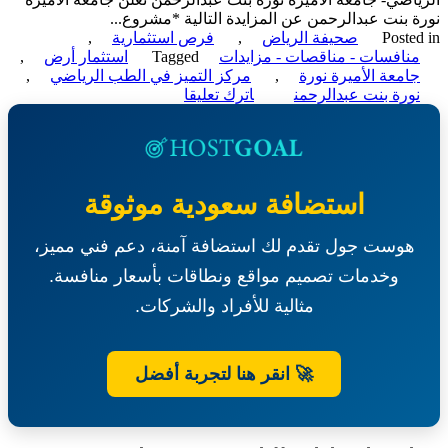
 بنت عبدالرحمن عن المزايدة التالية *مشروع...
Poste
صحيفة الرياض
,
فرص استثمارية
,
نافسات - مناقصات - مزايدات
Tagged
استثمار أرض
,
امعة الأميرة نورة
,
مركز التميز في الطب الرياضي
,
on
ورة بنت عبدالرحمن
اترك تعليقا
مزايدة-
استثمار
أرض
لإنشاء
وتشغيل
استضافة سعودية موثوقة
مركز
التميز
هوست جول تقدم لك استضافة آمنة، دعم فني مميز،
في
الطب
وخدمات تصميم مواقع ونطاقات بأسعار منافسة.
الرياضي-
جامعة
مثالية للأفراد والشركات.
الأميرة
نورة
بنت
🚀 انقر هنا لتجربة أفضل
عبدالرحمن