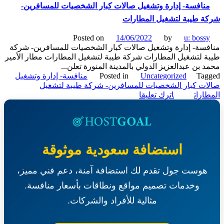
نافسة- إدارة وتشغيل صالات كبار الشخصيات للمسافرين-
 طيبة لتشغيل المطارات
Posted on
14/06/2022
by
u: boss
سة- إدارة وتشغيل صالات كبار الشخصيات للمسافرين- شركة
 لتشغيل المطارات شركة طيبة لتشغيل المطارات مطار الأمير
 بن عبدالعزيز الدولي بالمدينة المنورة تعلن...
Ta
Uncategorized
Posted in
منافسة- إدارة وتشغيل
ت كبار الشخصيات للمسافرين- شركة طيبة لتشغيل
on
ارات
اترك تعليقا
منافسة-
إدارة
وتشغيل
صالات
كبار
استضافة سعودية موثوقة
الشخصيات
للمسافرين-
هوست جول تقدم لك استضافة آمنة، دعم فني مميز،
شركة
طيبة
وخدمات تصميم مواقع ونطاقات بأسعار منافسة.
لتشغيل
المطارات
مثالية للأفراد والشركات.