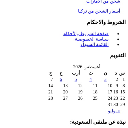
حن من الامارات
سعار الشحن من تركيا
روط والاحكام
صفحة الشروط والأحكام
سياسة الخصوصية
القائمة السوداء
ويم
أغسطس 2026
د
ن
ث
أرب
خ
ج
7
6
5
4
3
2
14
13
12
11
10
9
21
20
19
18
17
16
28
27
26
25
24
23
31
30
 يوليو
ة عن ملتقى السعودية: