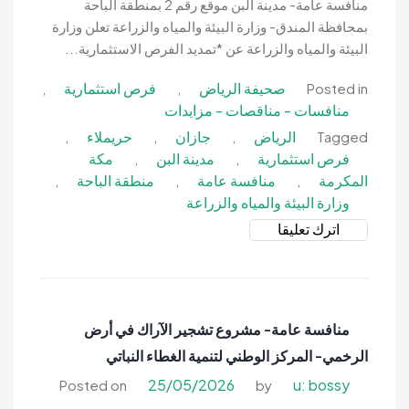
البيئة
منافسة عامة- مدينة البن موقع رقم 2 بمنطقة الباحة
والمياه
بمحافظة المندق- وزارة البيئة والمياه والزراعة تعلن وزارة
والزراعة
البيئة والمياه والزراعة عن *تمديد الفرص الاستثمارية...
صحيفة الرياض
فرص استثمارية
,
,
Posted in
منافسات - مناقصات - مزايدات
الرياض
جازان
حريملاء
,
,
,
Tagged
فرص استثمارية
مدينة البن
مكة
,
,
المكرمة
منافسة عامة
منطقة الباحة
,
,
,
وزارة البيئة والمياه والزراعة
on
اترك تعليقا
منافسة
عامة-
مدينة
البن
منافسة عامة- مشروع تشجير الآراك في أرض
موقع
الرخمي- المركز الوطني لتنمية الغطاء النباتي
رقم
2
25/05/2026
u: bossy
Posted on
by
بمنطقة