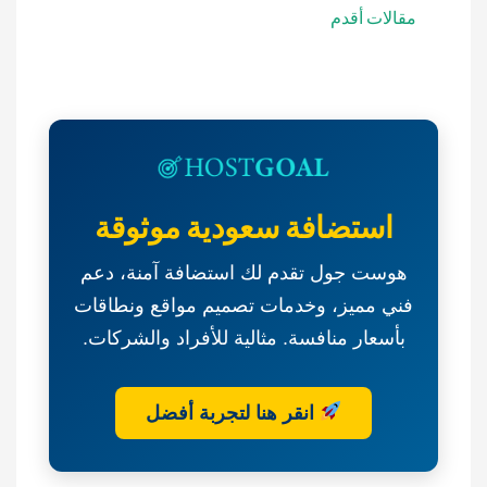
خدمات
تصفّح
مقالات أقدم
تسويقية
المقالات
بمنطقة
الرياض
بمحافظة
الدلم-
وزارة
البيئة
والمياه
استضافة سعودية موثوقة
والزراعة
هوست جول تقدم لك استضافة آمنة، دعم
فني مميز، وخدمات تصميم مواقع ونطاقات
بأسعار منافسة. مثالية للأفراد والشركات.
انقر هنا لتجربة أفضل