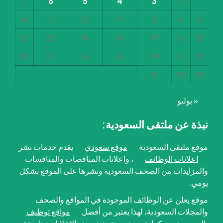
6
5
4
3
7
2
1
14
13
12
11
10
9
8
21
20
19
18
17
16
15
28
27
26
25
24
23
22
31
30
29
« يوليو
نبذة عن ملتقى السعودية:
موقع ملتقى السعودية
موقع سعودي
يقدم خدمات نشر
اعلانات الوظائف
، واعلانات المناقصات والمنافسات
والمزايدات من الصحف السعودية ونشرها على الموقع بشكل
يومي.
موقع يعلن عن الوظائف الموجودة في المواقع والصحف
والمجلات السعودية، لهذا يعتبر من أفضل
مواقع توظيف