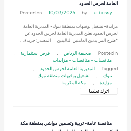
العامة لحرس الحدود
بمنطقة
مكة
10/03/2026
u: bossy
Posted on
by
المكرمة
بمحافظة
مزايدة- تشغيل بوفيهات بمنطقة تبوك- المديرية العامة
رابغ-
لحرس الحدود تعلن المديرية العامة لحرس الحدود عن
وزارة
*طرح المزايدتين العامتين التاليتين المصدر: جريدة...
البيئة
صحيفة الرياض
فرص استثمارية
,
,
Posted in
والمياه
منافسات - مناقصات - مزايدات
والزراعة
المديرية العامة لحرس الحدود
,
Tagged
تبوك
تشغيل بوفيهات منطقة تبوك
,
,
مزايدة
مكة المكرمة
,
on
اترك تعليقا
مزايدة-
تشغيل
بوفيهات
بمنطقة
منافسة عامة- تربية وتسمين مواشي بمنطقة مكة
تبوك-