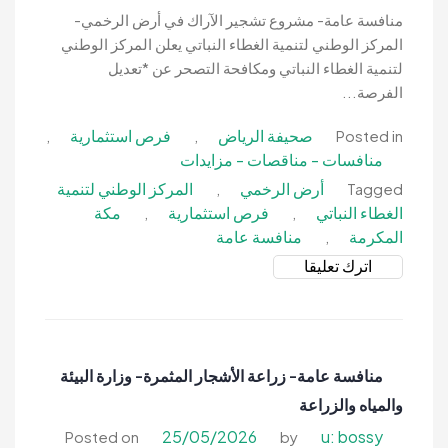
الباحة
منافسة عامة- مشروع تشجير الآراك في أرض الرخمي-
بمحافظة
المركز الوطني لتنمية الغطاء النباتي يعلن المركز الوطني
المندق-
لتنمية الغطاء النباتي ومكافحة التصحر عن *تعديل
وزارة
الفرصة...
البيئة
صحيفة الرياض
فرص استثمارية
,
,
Posted in
والمياه
منافسات - مناقصات - مزايدات
والزراعة
أرض الرخمي
المركز الوطني لتنمية
,
Tagged
الغطاء النباتي
فرص استثمارية
مكة
,
,
المكرمة
منافسة عامة
,
on
اترك تعليقا
منافسة
عامة-
مشروع
تشجير
منافسة عامة- زراعة الأشجار المثمرة- وزارة البيئة
الآراك
والمياه والزراعة
في
أرض
25/05/2026
u: bossy
Posted on
by