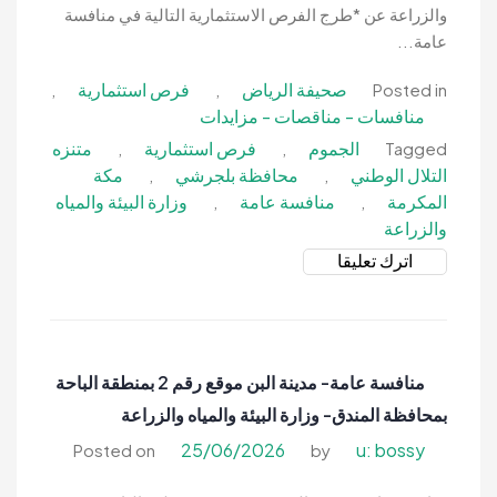
والزراعة عن *طرج الفرص الاستثمارية التالية في منافسة
عامة...
صحيفة الرياض
فرص استثمارية
,
,
Posted in
منافسات - مناقصات - مزايدات
الجموم
فرص استثمارية
متنزه
,
,
Tagged
التلال الوطني
محافظة بلجرشي
مكة
,
,
المكرمة
منافسة عامة
وزارة البيئة والمياه
,
,
والزراعة
on
اترك تعليقا
منافسة
عامة-
متنزه
التلال
منافسة عامة- مدينة البن موقع رقم 2 بمنطقة الباحة
الوطني
بمحافظة المندق- وزارة البيئة والمياه والزراعة
بمحافظة
بلجرشي-
25/06/2026
u: bossy
Posted on
by
وزارة