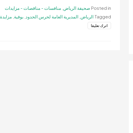
Posted in
صحيفة الرياض
,
منافسات - مناقصات - مزايدات
Tagged
الرياض
,
المديرية العامة لحرس الحدود
,
بوفية
,
مزايدة 
on
اترك تعليقا
مزايدة
علنية-
تشغيل
بوفية
بمعهد
حرس
الحدود
بالرياض-
المديرية
العامة
لحرس
الحدود