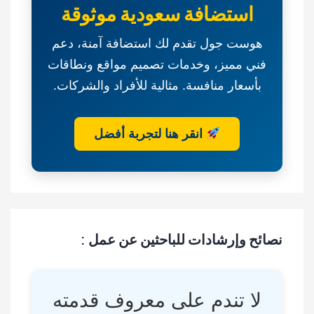
استضافة سعودية موثوقة
تجارية-
بلدية
هوست جول تقدم لك استضافة آمنة، دعم
محافظة
فني مميز، وخدمات تصميم مواقع ونطاقات
النماص
بأسعار منافسة. مثالية للأفراد والشركات.
انقر هنا لتجربة أفضل
نصائح وإرشادات للباحثين عن عمل :
لا تندم على معروف قدمته