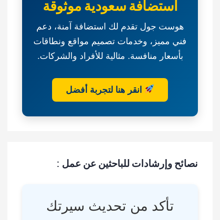
استضافة سعودية موثوقة
الخطوط
السعودية-
هوست جول تقدم لك استضافة آمنة، دعم
السعودية
فني مميز، وخدمات تصميم مواقع ونطاقات
العقارية
بأسعار منافسة. مثالية للأفراد والشركات.
انقر هنا لتجربة أفضل
نصائح وإرشادات للباحثين عن عمل :
تأكد من تحديث سيرتك