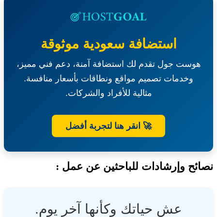
تأجير
موقع
بنك-
مستشفى
استضافة سعودية موثوقة
الملك
خالد
هوست جول تقدم لك استضافة آمنة، دعم فني مميز،
التخصصي
للعيون
وخدمات تصميم مواقع ونطاقات بأسعار منافسة.
مثالية للأفراد والشركات.
🚀 انقر هنا لتجربة أفضل
ئح وإرشادات للباحثين عن عمل :
عش حياتك وكأنها آخر يوم.