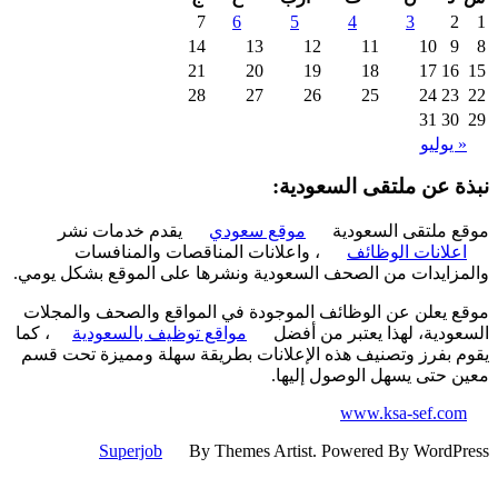
7
6
5
4
3
2
14
13
12
11
10
9
21
20
19
18
17
16
28
27
26
25
24
23
31
30
 يوليو
ة عن ملتقى السعودية:
 ملتقى السعودية
موقع سعودي
يقدم خدمات نشر
علانات الوظائف
، واعلانات المناقصات والمنافسات
زايدات من الصحف السعودية ونشرها على الموقع بشكل يومي.
 يعلن عن الوظائف الموجودة في المواقع والصحف والمجلات
ودية، لهذا يعتبر من أفضل
مواقع توظيف بالسعودية
، كما
 بفرز وتصنيف هذه الإعلانات بطريقة سهلة ومميزة تحت قسم
 حتى يسهل الوصول إليها.
www.ksa-sef.co
Superjob
By Themes Artist. Powered By WordP