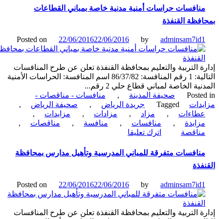
تنفيذ
نافسات حراسات أمنية مدنية خاصة بمباني القطاعات
مختبرات
فظة القنفذة
إضافية
في
Posted on
22/06/2016
22/06/2016
by
adminsam7id
مجمع
الطلبات
ومظلات
ة التربية والتعليم بمحافظة القنفذة تعلن عن طرح المنافسات
وتحديد
التالية: 1 رقم المنافسة: 86/37/82 اسم المنافسة: الحراسات الأمنية
أملاك
ية الخاصة لمباني قطاع حلي 2 رقم...
جامعة
Poste
صحيفة المدينة
,
منافسات - مناقصات -
الجوف
دات
Tagged
جريدة الرياض
,
صحيفة الرياض
,
طاءات
,
مزاد
,
مزادات
,
مزايدات
,
زايدة
,
منافسات
,
منافسة
,
مناقصات
,
on
ناقصة
اترك تعليقا
منافسات
حراسات
نافسات متفرقة للمباني المدرسية وتأهيل مدارس بمحافظة
أمنية
فذة
مدنية
خاصة
Posted on
22/06/2016
22/06/2016
by
adminsam7id
بمباني
القطاعات
بمحافظة
ة التربية والتعليم بمحافظة القنفذة تعلن عن طرح المنافسات
القنفذة