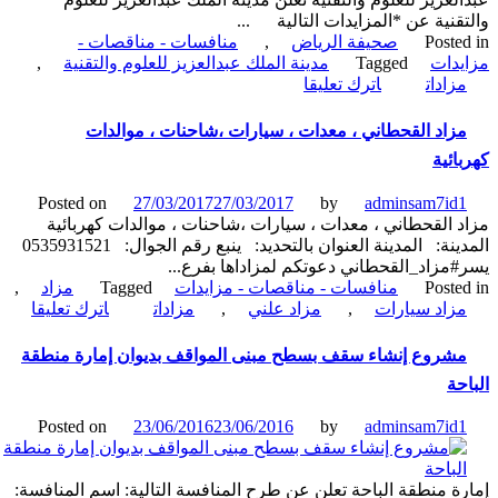
قنية عن *المزايدات التالية ...
Poste
صحيفة الرياض
,
منافسات - مناقصات -
دات
Tagged
مدينة الملك عبدالعزيز للعلوم والتقنية
,
on
زادات
اترك تعليقا
مزايدة-
تأجير
زاد القحطاني ، معدات ، سيارات ،شاحنات ، موالدات
المقهى
ائية
المتواجد
بالمجمع
Posted on
27/03/2017
27/03/2017
by
adminsam7id
السكني-
 القحطاني ، معدات ، سيارات ،شاحنات ، موالدات كهربائية
مدينة
المدينة: المدينة العنوان بالتحديد: ينبع رقم الجوال: 0535931521
الملك
مزاد_القحطاني دعوتكم لمزاداها بفرع...
عبدالعزيز
Poste
منافسات - مناقصات - مزايدات
Tagged
مزاد
,
للعلوم
on
زاد سيارات
,
مزاد علني
,
مزادات
اترك تعليقا
والتقنية
مزاد
القحطاني
شروع إنشاء سقف بسطح مبنى المواقف بديوان إمارة منطقة
،
حة
معدات
،
Posted on
23/06/2016
23/06/2016
by
adminsam7id
سيارات
،شاحنات
،
ة منطقة الباحة تعلن عن طرح المنافسة التالية: اسم المنافسة:
موالدات