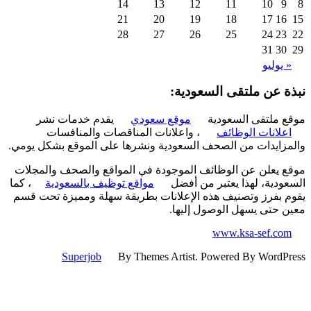
14
13
12
11
10
9
21
20
19
18
17
16
28
27
26
25
24
23
31
30
 يوليو
ة عن ملتقى السعودية:
 ملتقى السعودية
موقع سعودي
يقدم خدمات نشر
علانات الوظائف
، واعلانات المناقصات والمنافسات
زايدات من الصحف السعودية ونشرها على الموقع بشكل يومي.
 يعلن عن الوظائف الموجودة في المواقع والصحف والمجلات
ودية، لهذا يعتبر من أفضل
مواقع توظيف بالسعودية
، كما
 بفرز وتصنيف هذه الإعلانات بطريقة سهلة ومميزة تحت قسم
 حتى يسهل الوصول إليها.
www.ksa-sef.co
Superjob
By Themes Artist. Powered By WordP