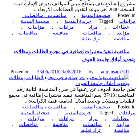
ع إنشاء سقف بسطح مبني المواقف بديوان الإمارة قيمة
كهربائية
لتقديم العطاءات: الأربعاء...
Poste
صحيفة المدينة
,
منافسات - مناقصات -
دات
Tagged
جريدة المدينة
,
صحيفة المدينة
,
طاءات
,
مزاد
,
مزادات
,
مزايدات
,
زايدة
,
منافسات
,
منافسة
,
مناقصات
,
on
ناقصة
اترك تعليقا
مشروع
إنشاء
نافسة تنفيذ مختبرات إضافية في مجمع الطلبات ومظلات
سقف
يد أملاك جامعة الجوف
بسطح
مبنى
Posted on
23/06/2016
23/06/2016
by
adminsam7id
المواقف
بديوان
إمارة
 جامعة الجوف عن رغبتها في طرح المنافسة التالية رقم
منطقة
المنافسة: 37/13 اسم المنافسة: تنفيذ مختبرات إضافية في مجمع
الباحة
بات ومظلات وتحديد أملاك الجامعة قيمة الكراسة:...
Poste
صحيفة المدينة
,
منافسات - مناقصات -
دات
Tagged
جريدة المدينة
,
صحيفة المدينة
,
طاءات
,
مزاد
,
مزادات
,
مزايدات
,
زايدة
,
منافسات
,
منافسة
,
مناقصات
,
on
ناقصة
اترك تعليقا
منافسة