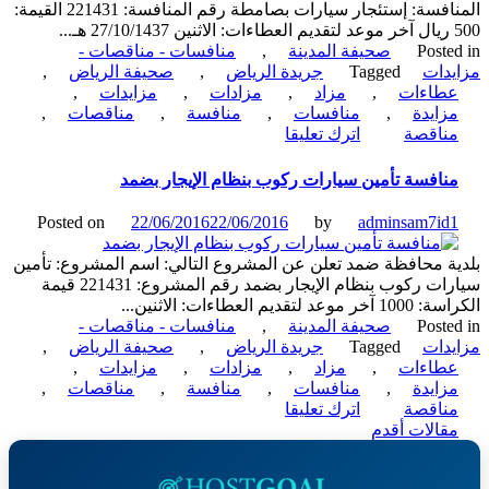
المنافسة: إستئجار سيارات بصامطة رقم المنافسة: 221431 القيمة:
Poste
صحيفة المدينة
,
منافسات - مناقصات -
دات
Tagged
جريدة الرياض
,
صحيفة الرياض
,
طاءات
,
مزاد
,
مزادات
,
مزايدات
,
زايدة
,
منافسات
,
منافسة
,
مناقصات
,
on
ناقصة
اترك تعليقا
منافسة
استئجار
نافسة تأمين سيارات ركوب بنظام الإيجار بضمد
سيارات
بصامطة
Posted on
22/06/2016
22/06/2016
by
adminsam7id
ة محافظة ضمد تعلن عن المشروع التالي: اسم المشروع: تأمين
سيارات ركوب بنظام الإيجار بضمد رقم المشروع: 221431 قيمة
عد لتقديم العطاءات: الاثنين...
Poste
صحيفة المدينة
,
منافسات - مناقصات -
دات
Tagged
جريدة الرياض
,
صحيفة الرياض
,
طاءات
,
مزاد
,
مزادات
,
مزايدات
,
زايدة
,
منافسات
,
منافسة
,
مناقصات
,
on
ناقصة
اترك تعليقا
ّح
منافسة
قالات أقدم
تأمين
قالات
سيارات