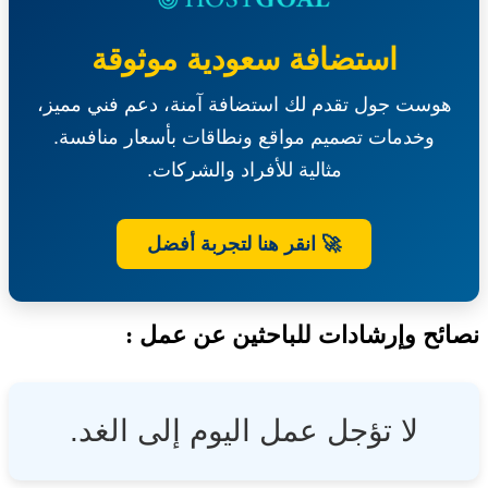
ركوب
بنظام
الإيجار
استضافة سعودية موثوقة
بضمد
هوست جول تقدم لك استضافة آمنة، دعم فني مميز،
وخدمات تصميم مواقع ونطاقات بأسعار منافسة.
مثالية للأفراد والشركات.
🚀 انقر هنا لتجربة أفضل
ئح وإرشادات للباحثين عن عمل :
لا تؤجل عمل اليوم إلى الغد.