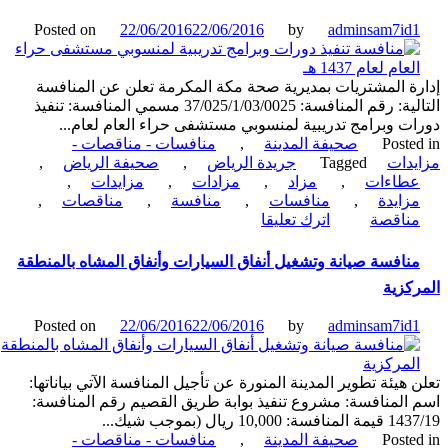
بمحافظة
Posted on
22/06/2016
22/06/2016
by
adminsam7id
القنفذة
ة المشتريات بمديرية صحة مكة المكرمة تعلن عن المنافسة
التالية: رقم المنافسة: 37/025/1/03/0025 مسمي المنافسة: تنفيذ
ت وبرامج تدريبية لمنسوبي مستشفى حراء العام لعام...
Poste
صحيفة المدينة
,
منافسات - مناقصات -
دات
Tagged
جريدة الرياض
,
صحيفة الرياض
,
طاءات
,
مزاد
,
مزادات
,
مزايدات
,
زايدة
,
منافسات
,
منافسة
,
مناقصات
,
on
ناقصة
اترك تعليقا
منافسة
تنفيذ
نافسة صيانة وتشغيل أنفاق السيارات وأنفاق المشاه بالمنطقة
دورات
كزية
وبرامج
تدريبية
Posted on
22/06/2016
22/06/2016
by
adminsam7id
لمنسوبي
مستشفى
حراء
 هيئة تطوير المدينة المنورة عن تأجيل المنافسة الآتي بياناتها:
العام
المنافسة: مشروع تنفيذ بوابة طريق القصيم رقم المنافسة:
لعام
10,000 ريال (بموجب شيك...
1437
Poste
صحيفة المدينة
,
منافسات - مناقصات -
هـ