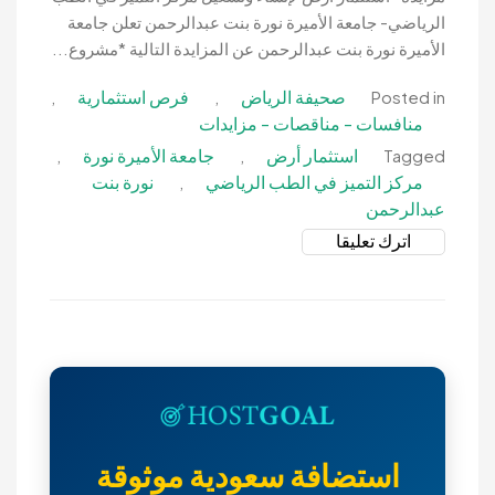
الرياضي- جامعة الأميرة نورة بنت عبدالرحمن تعلن جامعة
الأميرة نورة بنت عبدالرحمن عن المزايدة التالية *مشروع...
صحيفة الرياض
فرص استثمارية
,
,
Posted in
منافسات - مناقصات - مزايدات
استثمار أرض
جامعة الأميرة نورة
,
,
Tagged
مركز التميز في الطب الرياضي
نورة بنت
,
عبدالرحمن
on
اترك تعليقا
مزايدة-
استثمار
أرض
لإنشاء
وتشغيل
مركز
التميز
في
استضافة سعودية موثوقة
الطب