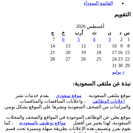
القائمة السوداء
ويم
أغسطس 2026
د
ن
ث
أرب
خ
ج
7
6
5
4
3
2
14
13
12
11
10
9
21
20
19
18
17
16
28
27
26
25
24
23
31
30
 يوليو
ة عن ملتقى السعودية:
 ملتقى السعودية
موقع سعودي
يقدم خدمات نشر
علانات الوظائف
، واعلانات المناقصات والمنافسات
زايدات من الصحف السعودية ونشرها على الموقع بشكل يومي.
 يعلن عن الوظائف الموجودة في المواقع والصحف والمجلات
ودية، لهذا يعتبر من أفضل
مواقع توظيف بالسعودية
، كما
 بفرز وتصنيف هذه الإعلانات بطريقة سهلة ومميزة تحت قسم