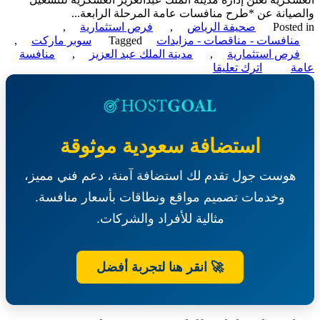
يانة عن *طرح منافسات عامة المرحلة الرابعة...
Poste
صحيفة الرياض
,
فرص استثمارية
,
نافسات - مناقصات - مزايدات
Tagged
سوبر ماركت
,
رص استثمارية
,
مدينة الملك عبد العزيز
,
منافسة
on
ة
اترك تعليقا
منافسة
عامة-
محل
سوبر
ماركت-
استضافة سعودية موثوقة
إدارة
مدينة
هوست جول تقدم لك استضافة آمنة، دعم فني مميز،
الملك
عبدالعزيز
وخدمات تصميم مواقع ونطاقات بأسعار منافسة.
العسكرية
مثالية للأفراد والشركات.
🚀 انقر هنا لتجربة أفضل