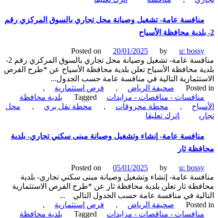
السعودية
منافسة-
تأجير
نافسة عامة- تشغيل وصيانة محل تجاري بالسوق المركزي رقم
مبنى
لغرض
محل
Posted on
20/01/2025
by
u: boss
تجاري
منافسة عامة- تشغيل وصيانة محل تجاري بالسوق المركزي رقم 2-
حي
ة محافظة الأسياح تعلن بلدية محافظة الأسياح عن *طرح الفرص
اللولو-
تثمارية التالية في منافسة عامة حسب الجدول...
القوات
Poste
صحيفة الرياض
,
فرص استثمارية
,
البحرية
نافسات - مناقصات - مزايدات
Tagged
بلدية محافظة
الملكية
ياح
,
محطة محروقات
,
محطة نقل بري
,
محل
السعودية
on
ي
اترك تعليقا
منافسة
عامة-
نافسة عامة- إنشاء وتشغيل وصيانة مبنى سكني تجاري- بلدية
تشغيل
ظة ثار
وصيانة
محل
Posted on
05/01/2025
by
u: boss
تجاري
سة عامة- إنشاء وتشغيل وصيانة مبنى سكني تجاري- بلدية
بالسوق
ظة ثار تعلن بلدية محافظة ثار عن *طرح الفرص الاستثمارية
المركزي
لية في منافسة عامة حسب الجدول التالي ...
رقم
Poste
صحيفة الرياض
,
فرص استثمارية
,
2-
نافسات - مناقصات - مزايدات
Tagged
بلدية محافظة
بلدية