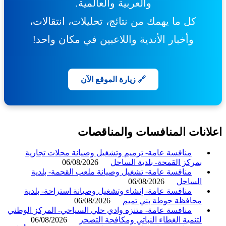
والعربية والعالمية.
كل ما يهمك من نتائج، تحليلات، انتقالات،
وأخبار الأندية واللاعبين في مكان واحد!
🔗 زيارة الموقع الآن
انات المنافسات والمناقصات
منافسة عامة- ترميم وتشغيل وصيانة محلات تجارية
بمركز القمحة- بلدية الساحل
06/08/2026
منافسة عامة- تشغيل وصيانة ملعب القحمة- بلدية
الساحل
06/08/2026
منافسة عامة- إنشاء وتشغيل وصيانة استراحة- بلدية
محافظة حوطة بني تميم
06/08/2026
منافسة عامة- متنزه وادي حلي السياحي- المركز الوطني
لتنمية الغطاء النباتي ومكافحة التصحر
06/08/2026