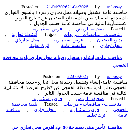
وصيانة
Posted on
21/04/2026
21/04/2026
by
u: boss
محل
منافسة عامة- تشغيل وصيانة محل تجاري رقم 15 بالسوق التجاري-
تجاري-
ة دائع العضيان تعلن بلدية بدائع العضيان عن *طرح الفرص
بلدية
تثمارية التالية في منافسة عامة حسب الجدول...
محافظة
Poste
صحيفة الرياض
,
فرص استثمارية
,
القطيف
نافسات - مناقصات - مزايدات
Tagged
أنشطة تجارية
,
دايع العضيان
,
فرص استثمارية
,
محل تجارلاي
,
on
حل تجاري
,
منافسة عامة
اترك تعليقا
منافسة
عامة-
نافسة عامة- إنشاء وتشغيل وصيانة محل تجاري- بلدية محافظة
تشغيل
فجي
وصيانة
محل
Posted on
22/06/2025
by
u: boss
تجاري
سة عامة- إنشاء وتشغيل وصيانة محل تجاري- بلدية محافظة
رقم
جي تعلن بلدية محافظة الخفجي عن *طرح الفرصة الاستثمارية
15
لية في منافسة عامة حسب الجدول التالي ...
بالسوق
Poste
صحيفة الرياض
,
فرص استثمارية
,
التجاري-
نافسات - مناقصات - مزايدات
Tagged
بلدية محافظة
بلدية
فجي
,
فرص استثمارية
,
محل تجاري
,
منافسة
بدائع
on
ة
اترك تعليقا
العضيان
منافسة
عامة-
منافسة- تأجير مبنى بمساحة 190م2 لغرض محل تجاري حي