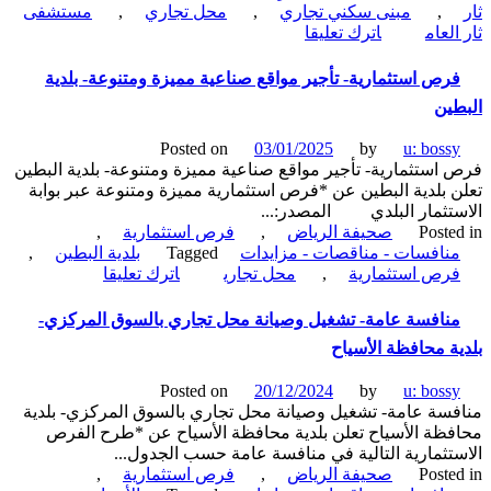
,
مبنى سكني تجاري
,
محل تجاري
,
مستشفى
محافظة
on
لعام
اترك تعليقا
الأسياح
منافسة
عامة-
رص استثمارية- تأجير مواقع صناعية مميزة ومتنوعة- بلدية
إنشاء
ين
وتشغيل
وصيانة
Posted on
03/01/2025
by
u: boss
مبنى
استثمارية- تأجير مواقع صناعية مميزة ومتنوعة- بلدية البطين
سكني
 بلدية البطين عن *فرص استثمارية مميزة ومتنوعة عبر بوابة
تجاري-
تثمار البلدي المصدر:...
بلدية
Poste
صحيفة الرياض
,
فرص استثمارية
,
محافظة
نافسات - مناقصات - مزايدات
Tagged
بلدية البطين
,
ثار
on
رص استثمارية
,
محل تجاري
اترك تعليقا
فرص
استثمارية-
نافسة عامة- تشغيل وصيانة محل تجاري بالسوق المركزي-
تأجير
ة محافظة الأسياح
مواقع
صناعية
Posted on
20/12/2024
by
u: boss
مميزة
سة عامة- تشغيل وصيانة محل تجاري بالسوق المركزي- بلدية
ومتنوعة-
ظة الأسياح تعلن بلدية محافظة الأسياح عن *طرح الفرص
بلدية
تثمارية التالية في منافسة عامة حسب الجدول...
البطين
Poste
صحيفة الرياض
,
فرص استثمارية
,