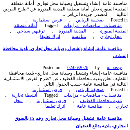
سة عامة- إنشاء وتشغيل وصيانة محل تجاري- أمانة منطقة
تجاري
ينة المنورة تعلن أمانة منطقة المدينة المنورة عن *طرح الفرص
لبيع
لية المصدر: جريدة الرياض-...
الغاز-
Poste
صحيفة الرياض
,
فرص استثمارية
,
بلدية
نافسات - مناقصات - مزايدات
Tagged
أمانة منطقة
محافظة
ينة المنورة
,
المدينة المنورة
,
ترفيهي سياحي
,
عيون
on
حل تجاري
,
منافسة
اترك تعليقا
الجواء
منافسة
عامة-
نافسة عامة- إنشاء وتشغيل وصيانة محل تجاري- بلدية محافظة
إنشاء
طيف
وتشغيل
وصيانة
Posted on
02/06/2026
by
u: boss
محل
سة عامة- إنشاء وتشغيل وصيانة محل تجاري- بلدية محافظة
تجاري-
يف تعلن بلدية محافظة القطيف عن *طرح الفرص الاستثمارية
أمانة
لية في منافسة عامة حسب الجدول التالي ...
منطقة
Poste
صحيفة الرياض
,
فرص استثمارية
,
المدينة
نافسات - مناقصات - مزايدات
Tagged
أنشطة تجارية
,
المنورة
لدية محافظة الفطيف
,
فرص استثمارية
,
محل
on
ري
,
منافسة عامة
اترك تعليقا
منافسة
عامة-
منافسة عامة- تشغيل وصيانة محل تجاري رقم 15 بالسوق
إنشاء
اري- بلدية بدائع العضيان
وتشغيل