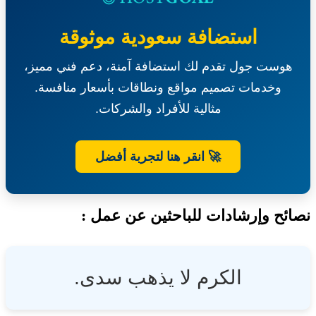
جزء
من
استضافة سعودية موثوقة
متنزه
جبل
هوست جول تقدم لك استضافة آمنة، دعم فني مميز،
القمر
بمحافظة
وخدمات تصميم مواقع ونطاقات بأسعار منافسة.
خليص-
المركز
مثالية للأفراد والشركات.
الوطني
لتنمية
الغطاء
🚀 انقر هنا لتجربة أفضل
النباتي
ومكافحة
التصحر
ئح وإرشادات للباحثين عن عمل :
الكرم لا يذهب سدى.