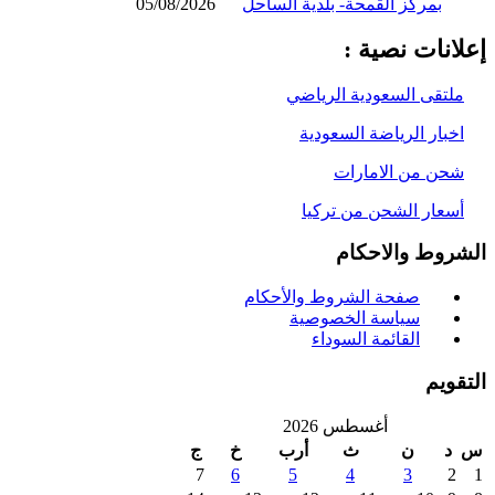
بمركز القمحة- بلدية الساحل
05/08/2026
انات نصية :
لتقى السعودية الرياضي
خبار الرياضة السعودية
حن من الامارات
سعار الشحن من تركيا
روط والاحكام
صفحة الشروط والأحكام
سياسة الخصوصية
القائمة السوداء
ويم
أغسطس 2026
د
ن
ث
أرب
خ
ج
7
6
5
4
3
2