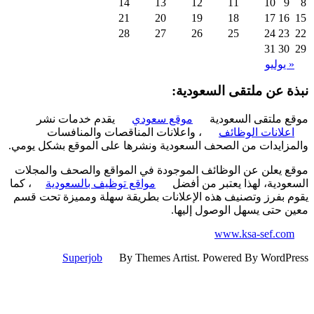
14
13
12
11
10
9
21
20
19
18
17
16
28
27
26
25
24
23
31
30
 يوليو
ة عن ملتقى السعودية:
 ملتقى السعودية
موقع سعودي
يقدم خدمات نشر
علانات الوظائف
، واعلانات المناقصات والمنافسات
زايدات من الصحف السعودية ونشرها على الموقع بشكل يومي.
 يعلن عن الوظائف الموجودة في المواقع والصحف والمجلات
ودية، لهذا يعتبر من أفضل
مواقع توظيف بالسعودية
، كما
 بفرز وتصنيف هذه الإعلانات بطريقة سهلة ومميزة تحت قسم
 حتى يسهل الوصول إليها.
www.ksa-sef.co
Superjob
By Themes Artist. Powered By WordP