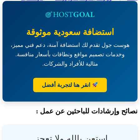
منافسة
عامة-
البيوت
المحمية
بمحافظة
استضافة سعودية موثوقة
الطائف-
وزارة
هوست جول تقدم لك استضافة آمنة، دعم فني مميز،
البيئة
والمياه
وخدمات تصميم مواقع ونطاقات بأسعار منافسة.
والزراعة
مثالية للأفراد والشركات.
انقر هنا لتجربة أفضل
ئح وإرشادات للباحثين عن عمل :
استعن بالله ولا تعجز.