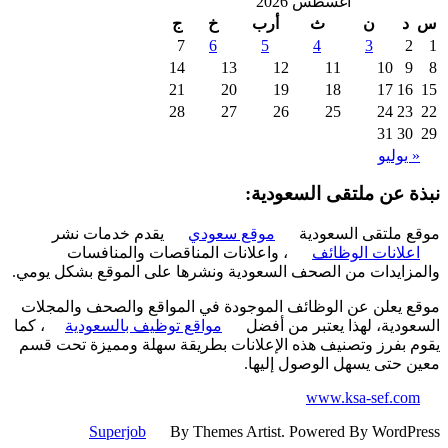
أغسطس 2026
د
ن
ث
أرب
خ
ج
7
6
5
4
3
2
14
13
12
11
10
9
21
20
19
18
17
16
28
27
26
25
24
23
31
30
 يوليو
ة عن ملتقى السعودية:
 ملتقى السعودية
موقع سعودي
يقدم خدمات نشر
علانات الوظائف
، واعلانات المناقصات والمنافسات
زايدات من الصحف السعودية ونشرها على الموقع بشكل يومي.
 يعلن عن الوظائف الموجودة في المواقع والصحف والمجلات
ودية، لهذا يعتبر من أفضل
مواقع توظيف بالسعودية
، كما
 بفرز وتصنيف هذه الإعلانات بطريقة سهلة ومميزة تحت قسم
 حتى يسهل الوصول إليها.
www.ksa-sef.co
Superjob
By Themes Artist. Powered By WordP