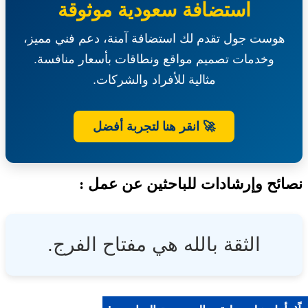
استضافة سعودية موثوقة
رقم
3
بالسوق
هوست جول تقدم لك استضافة آمنة، دعم فني مميز،
المركزي
وخدمات تصميم مواقع ونطاقات بأسعار منافسة.
بعين
بن
مثالية للأفراد والشركات.
فهيد-
بلدية
محافظة
🚀 انقر هنا لتجربة أفضل
الأسياح
ئح وإرشادات للباحثين عن عمل :
الثقة بالله هي مفتاح الفرج.