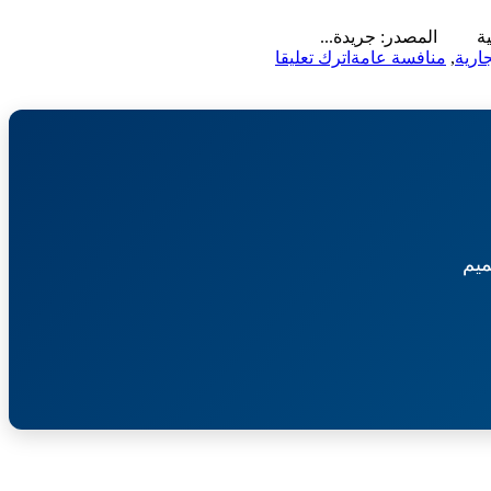
الية المصدر: جريدة...
on
ارية
,
منافسة عامة
اترك تعليقا
منافسة
عامة-
إنشاء
وتشغيل
وصيانة
محلات
تجارية-
أمانة
المنطقة
يم
الشرقية