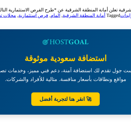
لشرقية تعلن أمانة المنطقة الشرقية عن *طرح الفرص الاستثمارية الت
يدات
Tagged
أمانة المنطقة الشرقية
,
المام
,
فرص استثمارية
,
محلات تج
استضافة سعودية موثوقة
ت جول تقدم لك استضافة آمنة، دعم فني مميز، وخدمات تصم
مواقع ونطاقات بأسعار منافسة. مثالية للأفراد والشركات.
🚀 انقر هنا لتجربة أفضل