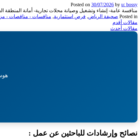
وتشغيل
Posted on
30/07/2026
by
u: bossy
وصيانة
منافسة عامة- إنشاء وتشغيل وصيانة محلات تجارية- أمانة المنطقة ا
السوق
Posted in
صحيفة الرياض
,
فرص استثمارية
,
منافسات - مناقصات - مزا
الشعبي-
تصفّح
مقالات أقدم
بلدية
مقالات أحدث
الحصينية
المقالات
هوس
نصائح وإرشادات للباحثين عن عمل :