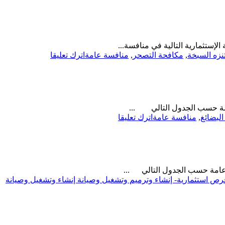
منافسة
عامة-
إنشاء
وتشغيل
وصيانة
لإستثمارية التالية في منافسة...
وإدارة
on
نزه السبخة
,
مكافحة التصحر
,
منافسة عامة
اترك تعليقا
حديقة
منافسة
حي
عامة-
الفيصلية
متنزه
رقم
السبخة
1-
سياحي
أمانة
عامة حسب الجدول التالي ...
بيئي-
منطقة
on
لبضائغ
,
منافسة عامة
اترك تعليقا
المركز
الجوف
منافسة
الوطني
عامة-
لتنمية
إنشاء
الغطاء
وتشغيل
النباتي
وصيانة
ة عامة حسب الجدول التالي ...
مركز
رص استثمارية- إنشاء وترميم وتشغيل وصيانة إنشاء وتشغيل وصيانة
نقل
بضائع-
بلدية
سميراء