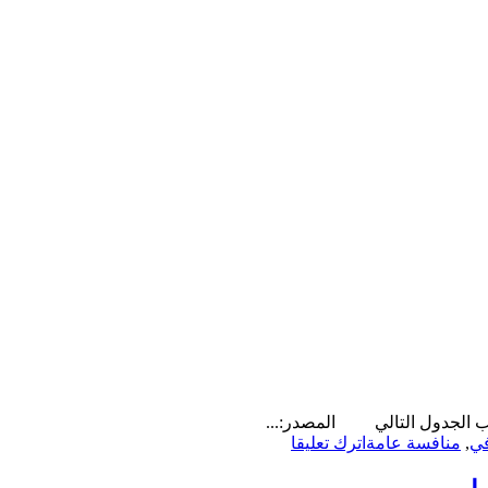
سب الجدول التالي المصدر:...
on
ي
,
منافسة عامة
اترك تعليقا
منافسة
عامة-