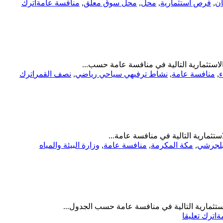
ان
,
فرص استثمارية
,
محل
,
محل سوق معلق
,
منافسة عامة
اترك
كشك
بحبونا
الشارع
العام-
بلدية
محافظة
حبونا
استثمارية التالية في منافسة عامة حسب...
ء
,
منافسة عامة
,
نشاط ترفيهي سياحي رياضي
,
نصف القمر
اترك
تثمارية التالية في منافسة عامة...
بلجرشي
,
مكة المكرمة
,
منافسة عامة
,
وزارة البيئة والمياه
on
ة
اترك تعليقا