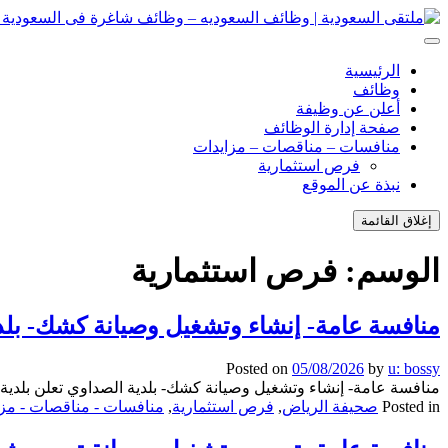
انتقل
إلى
ملتقى السعودية | وظائف السعوديه – وظائف شاغرة فى السعودية – ت
ملتقى السعودية | وظائف السعوديه – وظائف شاغرة فى السعودية – ت
المحتوى
الرئيسية
وظائف
أعلن عن وظيفة
صفحة إدارة الوظائف
منافسات – مناقصات – مزايدات
فرص استثمارية
نبذة عن الموقع
إغلاق القائمة
الوسم:
فرص استثمارية
منافسة عامة- إنشاء وتشغيل وصيانة كشك- بلد
Posted on
05/08/2026
by
u: bossy
منافسة عامة- إنشاء وتشغيل وصيانة كشك- بلدية الصداوي تعلن بلدي
Posted in
صحيفة الرياض
,
فرص استثمارية
,
منافسات - مناقصات - مزا