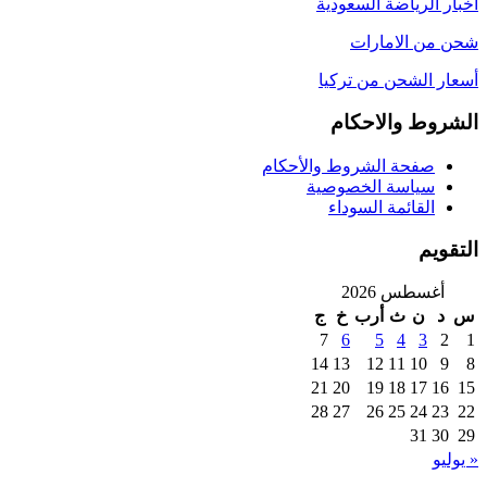
اخبار الرياضة السعودية
شحن من الامارات
أسعار الشحن من تركيا
الشروط والاحكام
صفحة الشروط والأحكام
سياسة الخصوصية
القائمة السوداء
التقويم
أغسطس 2026
س
د
ن
ث
أرب
خ
ج
7
6
5
4
3
2
1
14
13
12
11
10
9
8
21
20
19
18
17
16
15
28
27
26
25
24
23
22
31
30
29
« يوليو