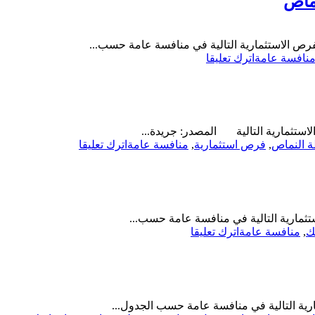
نماص
إنشاء
وتشغيل
وصيانة
ص الاستثمارية التالية في منافسة عامة حسب...
كشك-
on
نافسة عامة
اترك تعليقا
بلدية
منافسة
الصداوي
عامة-
ترميم
وتشغيل
وصيانة
ستثمارية التالية المصدر: جريدة...
ترميم
on
ة النماص
,
فرص استثمارية
,
منافسة عامة
اترك تعليقا
شقق
منافسة
مفروشة
عامة-
أنشطة
إنشاء
سياحية-
وتشغيل
بلدية
وصيانة
محافظة
تثمارية التالية في منافسة عامة حسب...
أنشطة
النماص
on
ك
,
منافسة عامة
اترك تعليقا
خدمات
منافسة
السيارات
عامة-
ورشة-
إنشاء
بلدية
وترميم
محافظة
وتشغيل
النماص
وصيانة