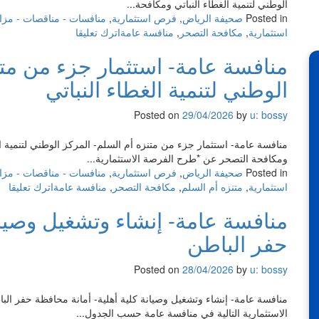
الوطني لتنمية الغطاء النباتي ومكافحة...
Posted in
صحيفة الرياض
,
فرص استثمارية
,
منافسات - مناقصات - مزا
on
استثمارية
,
مكافحة التصحر
,
منافسة عامة
اترك تعليقا
منافسة
منافسة عامة- استثمار جزء من متن
عامة-
فرصة
الوطني لتنمية الغطاء النباتي
استثمار
جزء
Posted on
29/04/2026
by
u: bossy
من
متنزه
منافسة عامة- استثمار جزء من متنزه أم السلم- المركز الوطني لتنمية الغ
كلية
ومكافحة التصحر عن *طرح الفرصة الاستثمارية...
2
Posted in
صحيفة الرياض
,
فرص استثمارية
,
منافسات - مناقصات - مزا
سياحي
on
استثمارية
,
متنزه أم السلم
,
مكافحة التصحر
,
منافسة عامة
اترك تعليقا
بيئي-
من
المركز
منافسة عامة- إنشاء وتشغيل وصيانة
عا
الوطني
است
لتنمية
حفر الباطن
جز
الغطاء
من
النباتي
Posted on
28/04/2026
by
u: bossy
متن
ومكافحة
أم
التصحر
منافسة عامة- إنشاء وتشغيل وصيانة كلية أهلية- أمانة محافظة حفر ال
ال
الاستثمارية التالية في منافسة عامة حسب الجدول...
ال