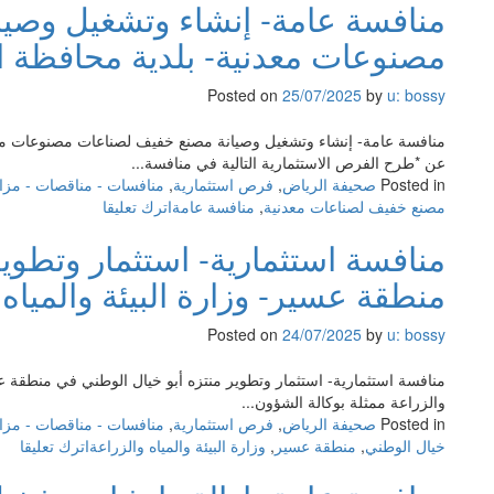
منافسة عامة- إنشاء وتشغيل وصي
مصنوعات معدنية- بلدية محافظة ال
Posted on
25/07/2025
by
u: bossy
منافسة عامة- إنشاء وتشغيل وصيانة مصنع خفيف لصناعات مصنوعات معدني
عن *طرح الفرص الاستثمارية التالية في منافسة...
Posted in
صحيفة الرياض
,
فرص استثمارية
,
منافسات - مناقصات - مزا
on
مصنع خفيف لصناعات معدنية
,
منافسة عامة
اترك تعليقا
منافسة
منافسة استثمارية- استثمار وتطوي
عامة-
إنشاء
منطقة عسير- وزارة البيئة والمياه 
وتشغيل
وصيانة
Posted on
24/07/2025
by
u: bossy
مصنع
خفيف
منافسة استثمارية- استثمار وتطوير منتزه أبو خيال الوطني في منطقة عسير-
لصناعات
والزراعة ممثلة بوكالة الشؤون...
مصنوعات
Posted in
صحيفة الرياض
,
فرص استثمارية
,
منافسات - مناقصات - مزا
معدنية-
on
خيال الوطني
,
منطقة عسير
,
وزارة البيئة والمياه والزراعة
اترك تعليقا
بلدية
منا
محافظة
استث
البكيرية