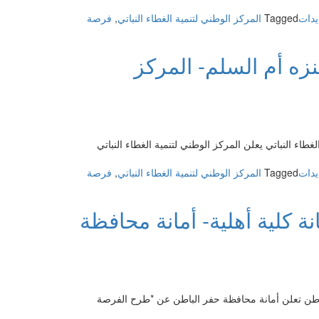
2
يدات
Tagged
المركز الوطني لتنمية الغطاء النباتي
,
فرصة
سياحي-
المركز
الوطني
زه أم السلم- المركز
لتنمية
الغطاء
النباتي
ومكافحة
التصحر
طاء النباتي يعلن المركز الوطني لتنمية الغطاء النباتي
يدات
Tagged
المركز الوطني لتنمية الغطاء النباتي
,
فرصة
افسة
 كلية أهلية- أمانة محافظة
مة-
ثمار
ء
زه
باطن تعلن أمانة محافظة حفر الباطن عن *طرح الفرصة
سلم-
مركز