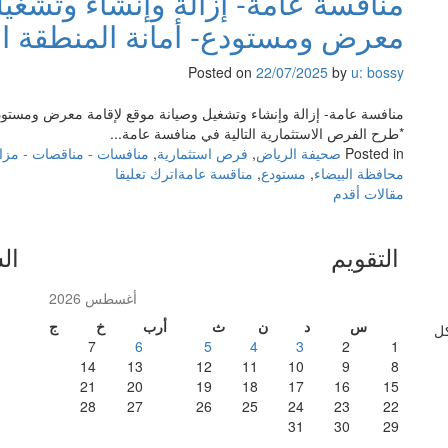
منافسة عامة- إزالة وإنشاء وتشغيل
استث
معرض ومستودع- أمانة المنطقة ا
وتط
منتز
Posted on
22/07/2025
by
u: bossy
أبو
خيا
منافسة عامة- إزالة وإنشاء وتشغيل وصيانة موقع لإقامة معرض ومستودع
الو
*طرح الفرص الاستثمارية التالية في منافسة عامة...
في
Posted in
صحيفة الرياض
,
فرص استثمارية
,
منافسات - مناقصات - مزا
منط
on
محافظة البيضاء
,
مستودع
,
مناقسة عامة
اترك تعليقا
عسي
تصفّح
منافسة
مقالات أقدم
وزا
عامة-
البيئ
المقالات
إزالة
والم
التقويم
ال
وإنشاء
والز
وتشغيل
وصيانة
أغسطس 2026
موقع
س
د
ن
ث
أرب
خ
ج
كل
لإقامة
7
6
5
4
3
2
1
معرض
14
13
12
11
10
9
8
ومستودع-
21
20
19
18
17
16
15
أمانة
28
27
26
25
24
23
22
المنطقة
31
30
29
الشرقية