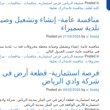
Posted in
صحيفة الرياض
,
فرص استثمارية
,
منافسات - مناقصات - مزا
ال
on
كلية أهلية
,
منافسة عامة
اترك تعليقا
لتن
منافسة
الغ
منافسة عامة- إنشاء وتشغيل وصي
عامة-
الن
إنشاء
بلدية سميراء
وتشغيل
وصيانة
Posted on
21/04/2026
by
u: bossy
كلية
أهلية-
منافسة عامة- إنشاء وتشغيل وصيانة محطة محروقات فئة ب- بلدية سميرا
أمانة
في منافسة عامة حسب الجدول التالي ...
محافظة
Posted in
صحيفة الرياض
,
فرص استثمارية
,
منافسات - مناقصات - مزا
حفر
on
محروقات
,
منافسة عامة
اترك تعليقا
الباطن
منافسة
فرصة استثمارية- قطعة أرض في حي
عامة-
إنشاء
شركة وادي الرياض
وتشغيل
وصيانة
Posted on
09/02/2026
by
u: bossy
محطة
محروقات
فرصة استثمارية- قطعة أرض في حي الملز بمدينة الرياض- شركة واد
فئة
استثمارية للأرض الواقعة في حي الملز بمدينة الرياض ...
ب-
Posted in
صحيفة الرياض
,
فرص استثمارية
,
منافسات - مناقصات - مزا
بلدية