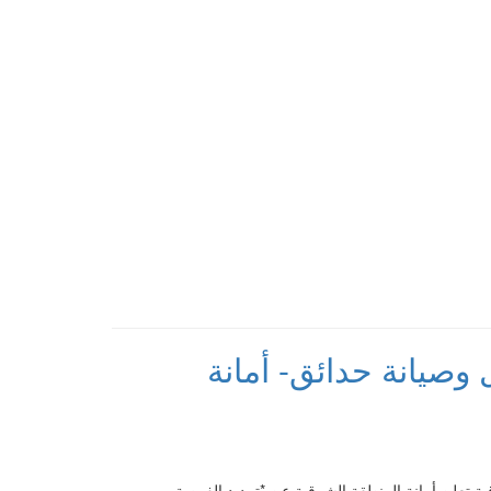
وصيانة حدائق- أمانة
ة تعلن أمانة المنطقة الشرقية عن *تمديد الفرصة