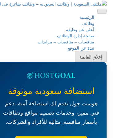
نتقل
لى
ملتقى السعودية | وظائف السعوديه – وظائف شاغرة فى السعو
ملتقى السعودية | وظائف السعوديه – وظائف شاغرة فى السعو
لمحتوى
الرئيسية
وظائف
أعلن عن وظيفة
صفحة إدارة الوظائف
منافسات – مناقصات – مزايدات
نبذة عن الموقع
إغلاق القائمة
استضافة سعودية موثوقة
هوست جول تقدم لك استضافة آمنة، دعم
فني مميز، وخدمات تصميم مواقع ونطاقات
بأسعار منافسة. مثالية للأفراد والشركات.