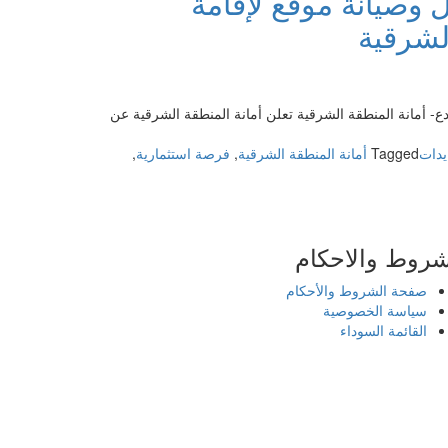
 وصيانة موقع لإقامة
مار
لشرقية
وير
ه
ل
- أمانة المنطقة الشرقية تعلن أمانة المنطقة الشرقية عن
طني
يدات
Tagged
أمانة المنطقة الشرقية
,
فرصة استثمارية
,
قة
ر-
رة
ة
ياه
شروط والاحكام
راعة
صفحة الشروط والأحكام
سياسة الخصوصية
القائمة السوداء