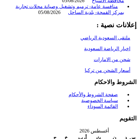
محافظة الأسياح
05/08/2026
منافسة عامة- ترميم وتشغيل وصيانة محلات تجارية
بمركز القمحة- بلدية الساحل
05/08/2026
انات نصية :
لتقى السعودية الرياضي
خبار الرياضة السعودية
حن من الامارات
سعار الشحن من تركيا
روط والاحكام
صفحة الشروط والأحكام
سياسة الخصوصية
القائمة السوداء
ويم
أغسطس 2026
د
ن
ث
أرب
خ
ج