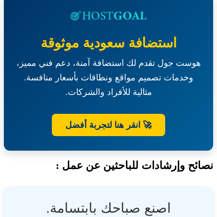
تأجير
مواقع
السوبر
ماركت-
استضافة سعودية موثوقة
جامعة
الأميرة
هوست جول تقدم لك استضافة آمنة، دعم فني مميز،
نورة
بنت
وخدمات تصميم مواقع ونطاقات بأسعار منافسة.
عبدالرحمن
مثالية للأفراد والشركات.
🚀 انقر هنا لتجربة أفضل
ئح وإرشادات للباحثين عن عمل :
اصنع صباحك بابتسامة.