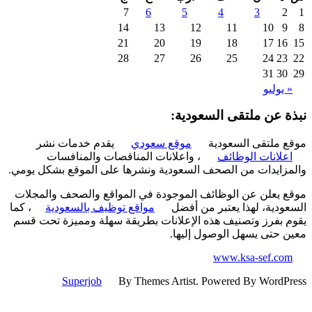
7
6
5
4
3
2
14
13
12
11
10
9
21
20
19
18
17
16
28
27
26
25
24
23
31
30
 يوليو
ة عن ملتقى السعودية:
 ملتقى السعودية
موقع سعودي
يقدم خدمات نشر
علانات الوظائف
، واعلانات المناقصات والمنافسات
زايدات من الصحف السعودية ونشرها على الموقع بشكل يومي.
 يعلن عن الوظائف الموجودة في المواقع والصحف والمجلات
ودية، لهذا يعتبر من أفضل
مواقع توظيف بالسعودية
، كما
 بفرز وتصنيف هذه الإعلانات بطريقة سهلة ومميزة تحت قسم
 حتى يسهل الوصول إليها.
www.ksa-sef.co
Superjob
By Themes Artist. Powered By WordP