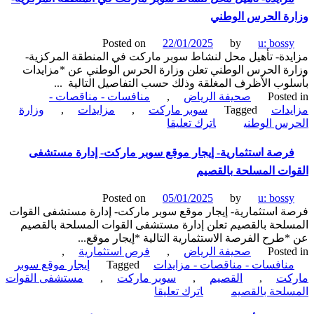
تأجير
ة الحرس الوطني
واستثمار
محلات
Posted on
22/01/2025
by
u: boss
تجارية
دة- تأهيل محل لنشاط سوبر ماركت في المنطقة المركزية-
بمنفذ
ة الحرس الوطني تعلن وزارة الحرس الوطني عن *مزايدات
الحديثة
وب الأظرف المغلقة وذلك حسب التفاصيل التالية ...
لتشغيل
Poste
صحيفة الرياض
,
منافسات - مناقصات -
سوبر
دات
Tagged
سوبر ماركت
,
مزايدات
,
وزارة
ماركت-
on
س الوطني
اترك تعليقا
هيئة
مزايدة-
الزكاة
تأهيل
رصة استثمارية- إيجار موقع سوبر ماركت- إدارة مستشفى
والضريبة
محل
والجمارك
ات المسلحة بالقصيم
لنشاط
سوبر
Posted on
05/01/2025
by
u: boss
ماركت
 استثمارية- إيجار موقع سوبر ماركت- إدارة مستشفى القوات
في
لحة بالقصيم تعلن إدارة مستشفى القوات المسلحة بالقصيم
المنطقة
طرح الفرصة الاستثمارية التالية *إيجار موقع...
المركزية-
Poste
صحيفة الرياض
,
فرص استثمارية
,
وزارة
نافسات - مناقصات - مزايدات
Tagged
إيجار موقع سوبر
الحرس
كت
,
القصيم
,
سوبر ماركت
,
مستشفى القوات
الوطني
on
لحة بالقصيم
اترك تعليقا
فرصة