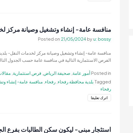
منافسة
عامة-
إنشاء
وترميم
منافسة عامة- إنشاء وتشغيل وصيانة مركز لخ
وتشغيل
Posted on
21/05/2024
by
u: bossy
وصيانة
وإدارة
منافسة عامة- إنشاء وتشغيل وصيانة مركز لخدمات النقل- بلدي
محطة
الفرص الاستثمارية التالية في منافسة عامة حسب الجدول التال
محروقات
بحي
Posted in
أمور عامة
,
صحيفة الرياض
,
فرص استثمارية
,
مقالات
الورود-
Tagged
بلدية محافظة رفحاء
,
رفحاء
,
منافسة عامة- إنشاء وتش
بلدية
رفحاء
محافظة
رفحاء
on
اترك تعليقا
منافسة
عامة-
إنشاء
وتشغيل
استئجار مبنى- ليكون سكن الطالبات بفرع الجا
وصيانة