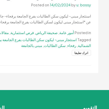
Posted on
14/02/2024
by
u: bossy
مركز
لخدمات
استئجار مبنى- ليكون سكن الطالبات بفرع الجامعة برفحاء- جامع
النقل-
عن *استئجار مبنى ليكون لسكن الطالبات بفرع الجامعة برفحاء 
بلدية
محافظة
Posted in
أمور عامة
,
صحيفة الرياض
,
فرص استثمارية
,
مقالات
رفحاء
Tagged
استئجار مبنى- ليكون سكن الطالبات بفرع الجامعة بر
الشمالية
,
رفحاء
,
سكن الطالبات
,
مبنى بالجامعة
on
اترك تعليقا
استئجار
مبنى-
ليكون
سكن
الطالبات
بفرع
الجامعة
برفحاء-
جامعة
التقويم
ال