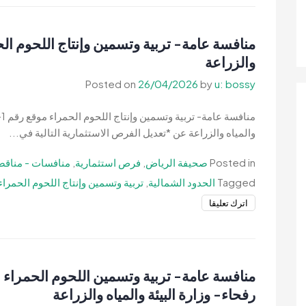
عامة-
إنشاء
وتشغيل
وصيانة
والزراعة
وإدارة
Posted on
26/04/2026
by
u: bossy
مقهى
رقم
م
7
والمياه والزراعة عن *تعديل الفرص الاستثمارية التالية في...
بحي
المقاهي-
Posted in
صحيفة الرياض
,
فرص استثمارية
,
منافسات - مناقص
بلدية
Tagged
الحدود الشمالية
,
تربية وتسمين وإنتاج اللحوم الحمراء
محافظة
رفحاء
on
اترك تعليقا
منافسة
عامة-
تربية
وتسمين
منافسة عامة- تربية وتسمين اللحوم الحمراء 
وإنتاج
رفحاء- وزارة البيئة والمياه والزراعة
اللحوم