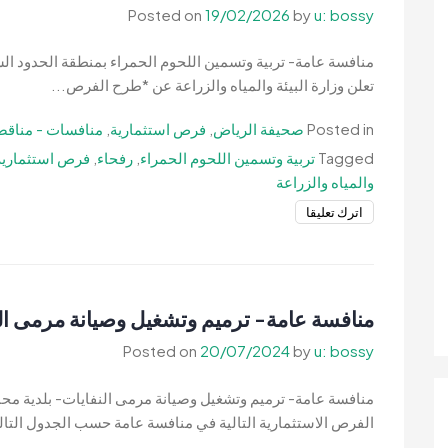
Posted on
19/02/2026
by
u: bossy
الحمراء
موقع
منافسة عامة- تربية وتسمين اللحوم الحمراء بمنطقة الحدود الشم
رقم
تعلن وزارة البيئة والمياه والزراعة عن *طرح الفرص...
1-
وزارة
Posted in
صحيفة الرياض
,
فرص استثمارية
,
منافسات - مناقص
البيئة
Tagged
تربية وتسمين اللحوم الحمراء
,
رفحاء
,
فرص استثمارية
والمياه
والمياه والزراعة
والزراعة
on
اترك تعليقا
منافسة
عامة-
تربية
وتسمين
منافسة عامة- ترميم وتشغيل وصيانة مرمى الن
اللحوم
Posted on
20/07/2024
by
u: bossy
الحمراء
بمنطقة
منافسة عامة- ترميم وتشغيل وصيانة مرمى النفايات- بلدية مح
الحدود
الفرص الاستثمارية التالية في منافسة عامة حسب الجدول التال
الشمالية