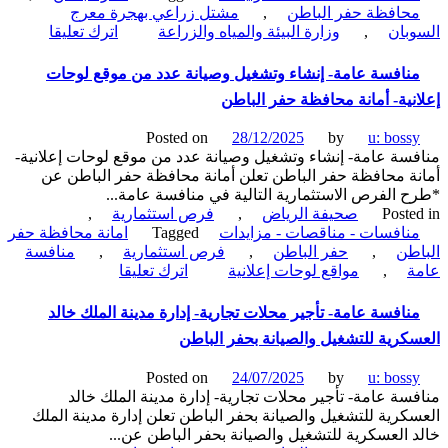
حافظة حفر الباطن
,
مشتل زراعي بهجرة معرج
الملك
on
بان
,
وزارة البيئة والمياه والزراعة
اترك تعليقا
خالد
منافسة
العسكرية
عامة-
نافسة عامة- إنشاء وتشغيل وصيانة عدد من موقع لوحات
للتشغيل
مشتل
والصيانة
نية- أمانة محافظة حفر الباطن
زراعي
بحفر
بهجرة
الباطن
Posted on
28/12/2025
by
u: boss
معرج
سة عامة- إنشاء وتشغيل وصيانة عدد من موقع لوحات إعلانية-
السوبان-
ة محافظة حفر الباطن تعلن أمانة محافظة حفر الباطن عن
وزارة
 الفرص الاستثمارية التالية في منافسة عامة...
البيئة
Poste
صحيفة الرياض
,
فرص استثمارية
,
والمياه
نافسات - مناقصات - مزايدات
Tagged
امانة محافظة حفر
والزراعة
طن
,
حفر الباطن
,
فرص استثمارية
,
منافسة
on
ة
,
مواقع لوحات إعلانية
اترك تعليقا
منافسة
عامة-
نافسة عامة- تأجير محلات تجارية- إدارة مدينة الملك خالد
إنشاء
كرية للتشغيل والصيانة بحفر الباطن
وتشغيل
وصيانة
Posted on
24/07/2025
by
u: boss
عدد
سة عامة- تأجير محلات تجارية- إدارة مدينة الملك خالد
من
كرية للتشغيل والصيانة بحفر الباطن تعلن إدارة مدينة الملك
موقع
 العسكرية للتشغيل والصيانة بحفر الباطن عن...
لوحات