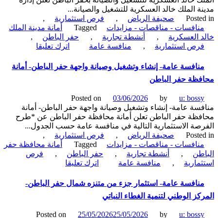
ة الملك خالد العسكرية للتشغيل والصيانة...
Poste
صحيفة الرياض
,
فرص استثمارية
,
نافسات - مناقصات - مزايدات
Tagged
أمانة مدينة الملك
 العسكرية
,
أنشطة تجارية
,
حفر الباطن
,
on
رص استثمارية
,
منافسة عامة
اترك تعليقا
منافسة
عامة-
نافسة عامة- إنشاء وتشغيل وصيانة واجهة حفر الباطن- أمانة
تأجير
ظة حفر الباطن
محلات
تجارية
Posted on
03/06/2026
by
u: boss
وأنشطة
سة عامة- إنشاء وتشغيل وصيانة واجهة حفر الباطن- أمانة
تجارية-
ظة حفر الباطن تعلن أمانة محافظة حفر الباطن عن *طرح
إدارة
صة الاستثمارية التالية في منافسة عامة حسب الجدول...
مدينة
Poste
صحيفة الرياض
,
فرص استثمارية
,
الملك
نافسات - مناقصات - مزايدات
Tagged
أمانة محافظة حفر
خالد
طن
,
أنشطة تجارية
,
حفر الباطن
,
فرص
العسكرية
on
مارية
,
منافسة عامة
اترك تعليقا
للتشغيل
منافسة
والصيانة
عامة-
نافسة عامة- استثمار جزء من متنزه شمال حفر الباطن-
بحفر
إنشاء
الباطن
كز الوطني لتنمية الغطاء النباتي
وتشغيل
وصيانة
Posted on
25/05/2026
25/05/2026
by
u: boss
واجهة