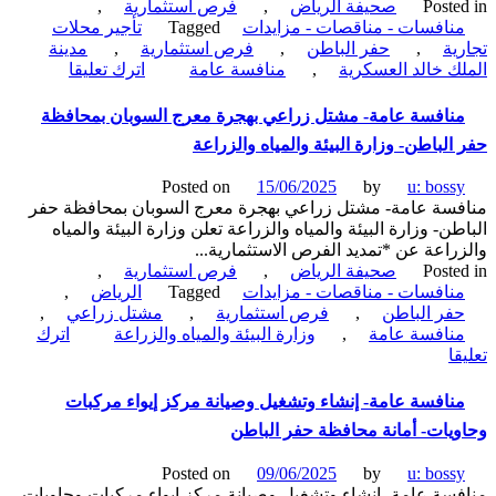
Poste
صحيفة الرياض
,
فرص استثمارية
,
إعلانية-
نافسات - مناقصات - مزايدات
Tagged
تأجير محلات
أمانة
ية
,
حفر الباطن
,
فرص استثمارية
,
مدينة
محافظة
on
ك خالد العسكرية
,
منافسة عامة
اترك تعليقا
حفر
منافسة
الباطن
عامة-
نافسة عامة- مشتل زراعي بهجرة معرج السوبان بمحافظة
تأجير
الباطن- وزارة البيئة والمياه والزراعة
محلات
تجارية-
Posted on
15/06/2025
by
u: boss
إدارة
سة عامة- مشتل زراعي بهجرة معرج السوبان بمحافظة حفر
مدينة
طن- وزارة البيئة والمياه والزراعة تعلن وزارة البيئة والمياه
الملك
راعة عن *تمديد الفرص الاستثمارية...
خالد
Poste
صحيفة الرياض
,
فرص استثمارية
,
العسكرية
نافسات - مناقصات - مزايدات
Tagged
الرياض
,
للتشغيل
فر الباطن
,
فرص استثمارية
,
مشتل زراعي
,
والصيانة
نافسة عامة
,
وزارة البيئة والمياه والزراعة
اترك
بحفر
on
ا
الباطن
منافسة
عامة-
نافسة عامة- إنشاء وتشغيل وصيانة مركز إيواء مركبات
مشتل
يات- أمانة محافظة حفر الباطن
زراعي
بهجرة
Posted on
09/06/2025
by
u: boss
معرج
سة عامة- إنشاء وتشغيل وصيانة مركز إيواء مركبات وحاويات-