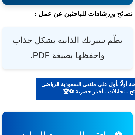
ئح وإرشادات للباحثين عن عمل :
نظّم سيرتك الذاتية بشكل جذاب
واحفظها بصيغة PDF.
ة أولًا بأول على ملتقى السعودية الرياضي |
ئج - تحليلات - أخبار حصرية ⚽🏆