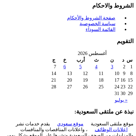
روط والاحكام
صفحة الشروط والأحكام
سياسة الخصوصية
القائمة السوداء
ويم
أغسطس 2026
د
ن
ث
أرب
خ
ج
7
6
5
4
3
2
14
13
12
11
10
9
21
20
19
18
17
16
28
27
26
25
24
23
31
30
 يوليو
ة عن ملتقى السعودية:
 ملتقى السعودية
موقع سعودي
يقدم خدمات نشر
علانات الوظائف
، واعلانات المناقصات والمنافسات
زايدات من الصحف السعودية ونشرها على الموقع بشكل يومي.