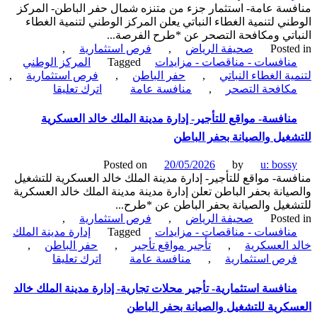
سة عامة- استثمار جزء من متنزه شمال حفر الباطن- المركز
حفر
ني لتنمية الغطاء النباتي يعلن المركز الوطني لتنمية الغطاء
الباطن-
اتي ومكافحة التصحر عن *طرح الفرصة...
أمانة
Poste
صحيفة الرياض
,
فرص استثمارية
,
محافظة
نافسات - مناقصات - مزايدات
Tagged
المركز الوطني
حفر
ية الغطاء النباتي
,
حفر الباطن
,
فرص استثمارية
,
الباطن
on
كافحة التصحر
,
منافسة عامة
اترك تعليقا
منافسة
عامة-
نافسة- مواقع للتأجير- إدارة مدينة الملك خالد العسكرية
استثمار
غيل والصيانة بحفر الباطن
جزء
من
Posted on
20/05/2026
by
u: boss
متنزه
سة- مواقع للتأجير- إدارة مدينة الملك خالد العسكرية للتشغيل
شمال
يانة بحفر الباطن تعلن إدارة مدينة مدينة الملك خالد العسكرية
حفر
غيل والصيانة بحفر الباطن عن *طرح...
الباطن-
Poste
صحيفة الرياض
,
فرص استثمارية
,
المركز
نافسات - مناقصات - مزايدات
Tagged
إدارة مدينة الملك
الوطني
 العسكرية
,
تأجير مواقع تأجير
,
حفر الباطن
,
لتنمية
on
رص استثمارية
,
منافسة عامة
اترك تعليقا
الغطاء
منافسة-
النباتي
مواقع
نافسة استثمارية- تأجير محلات تجارية- إدارة مدينة الملك خالد
للتأجير-
كرية للتشغيل والصيانة بحفر الباطن
إدارة