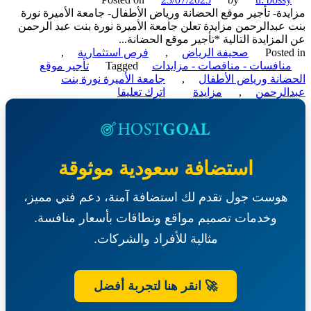
دة- تأجير موقع الحضانة ورياض الأطفال- جامعة الأميرة نورة
عبدالرحمن مزايدة تعلن جامعة الأميرة نورة بنت عبد الرحمن
لمزايدة التالية *تأجير موقع الحضانة...
Poste
صحيفة الرياض
,
فرص استثمارية
,
نافسات - مناقصات - مزايدات
Tagged
تأجير موقع
انة ورياض الأطفال
,
جامعة الأميرة نورة بنت
on
الرحمن
,
مزايدة
اترك تعليقا
مزايدة-
تأجير
موقع
الحضانة
ورياض
استضافة سعودية موثوقة
الأطفال-
جامعة
هوست جول تقدم لك استضافة آمنة، دعم فني مميز،
الأميرة
نورة
وخدمات تصميم مواقع ونطاقات بأسعار منافسة.
بنت
عبدالرحمن
مثالية للأفراد والشركات.
🚀 انقر هنا لتجربة أفضل