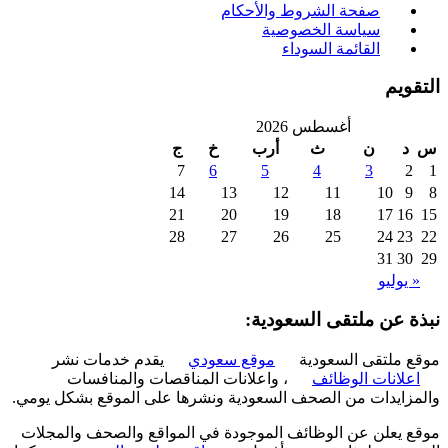
صفحة الشروط والأحكام
سياسة الخصوصية
القائمة السوداء
ويم
أغسطس 2026
د
ن
ث
أرب
خ
ج
7
6
5
4
3
2
14
13
12
11
10
9
21
20
19
18
17
16
28
27
26
25
24
23
31
30
 يوليو
ة عن ملتقى السعودية:
 ملتقى السعودية
موقع سعودي
يقدم خدمات نشر
علانات الوظائف
، واعلانات المناقصات والمنافسات
زايدات من الصحف السعودية ونشرها على الموقع بشكل يومي.
 يعلن عن الوظائف الموجودة في المواقع والصحف والمجلات