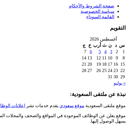
صفحة الشروط والأحكام
سياسة الخصوصية
القائمة السوداء
التقويم
أغسطس 2026
س
د
ن
ث
أرب
خ
ج
7
6
5
4
3
2
1
14
13
12
11
10
9
8
21
20
19
18
17
16
15
28
27
26
25
24
23
22
31
30
29
« يوليو
نبذة عن ملتقى السعودية:
موقع ملتقى السعودية
موقع سعودي
يقدم خدمات نشر
اعلانات الوظا
موقع يعلن عن الوظائف الموجودة في المواقع والصحف والمجلات السع
يسهل الوصول إليها.