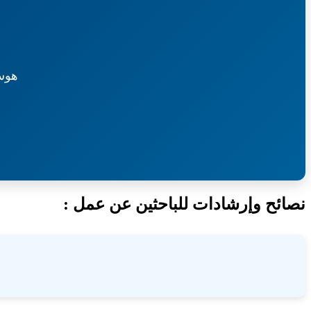
هوس
نصائح وإرشادات للباحثين عن عمل :