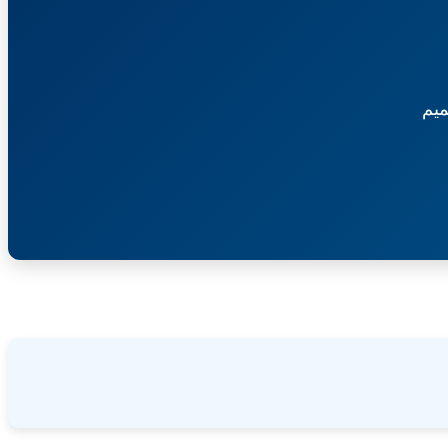
بيع
مولدات
كهربائية
وأثاث
مستعمل-
يم
الأمانة
العامة
لمجلس
التعاون
لدول
الخليج
العربية