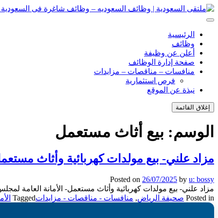
انتقل
إلى
ملتقى السعودية | وظائف السعوديه – وظائف شاغرة فى السعودية – ت
ملتقى السعودية | وظائف السعوديه – وظائف شاغرة فى السعودية – ت
المحتوى
الرئيسية
وظائف
أعلن عن وظيفة
صفحة إدارة الوظائف
منافسات – مناقصات – مزايدات
فرص استثمارية
نبذة عن الموقع
إغلاق القائمة
الوسم:
بيع أثاث مستعمل
مزاد علني- بيع مولدات كهربائية وأثاث مستعمل-
Posted on
26/07/2025
by
u: bossy
مزاد علني- بيع مولدات كهربائية وأثاث مستعمل- الأمانة العامة لمجلس 
Posted in
صحيفة الرياض
,
منافسات - مناقصات - مزايدات
Tagged
الأم