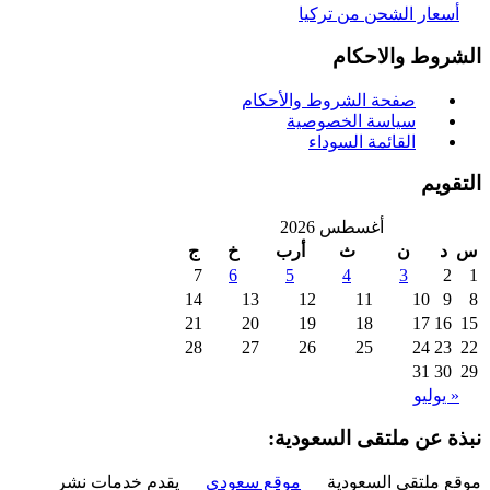
سعار الشحن من تركيا
روط والاحكام
صفحة الشروط والأحكام
سياسة الخصوصية
القائمة السوداء
ويم
أغسطس 2026
د
ن
ث
أرب
خ
ج
7
6
5
4
3
2
14
13
12
11
10
9
21
20
19
18
17
16
28
27
26
25
24
23
31
30
 يوليو
ة عن ملتقى السعودية:
 ملتقى السعودية
موقع سعودي
يقدم خدمات نشر