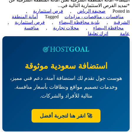
يد الفرص الاستثمارية التالية في...
Poste
صحيفة الرياض
,
فرص استثمارية
,
نافسات - مناقصات - مزايدات
Tagged
أمانة المنطقة
قية
,
بلدية محافظة البيضاء
,
فرص استثمارية
,
حافظة البيضاء
,
محلات تجارية
,
منافسة
on
ة
اترك تعليقا
منافسة
عامة-
إنشاء
وتشغيل
وصيانة
استضافة سعودية موثوقة
محلات
تجارية
هوست جول تقدم لك استضافة آمنة، دعم فني مميز،
ببلدية
محافظة
وخدمات تصميم مواقع ونطاقات بأسعار منافسة.
البيضاء-
أمانة
مثالية للأفراد والشركات.
المنطقة
الشرقية
🚀 انقر هنا لتجربة أفضل