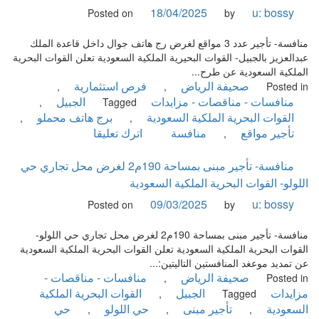
مواقع
18/04/2025
u: bossy
Posted on
by
بمساحة
145م2
منافسة- تأجير عدد 3 مواقع لغرض رج هاتف جوال داخل قاعدة الملك
لغرض
عبدالعزيز بالجبيل- القوات البحيرية الملكية السعودية تعلن القوات البحرية
برج
الملكية السعودية عن طرح...
هاتف
صحيفة الرياض
فرص استثمارية
,
,
Posted in
جوال-
منافسات - مناقصات - مزايدات
الجبيل
,
Tagged
القوات
القوات البحرية الملكية السعودية
برج هاتف محملو
,
,
البحرية
on
تأجير مواقع
منافسة
اترك تعليقا
,
الملكية
منافسة-
السعودية
تأجير
منافسة- تأجير مبنى بمساحة 190م2 لغرض محل تجاري حي
عدد
اللولو- القوات البحرية الملكية السعودية
3
09/03/2025
u: bossy
Posted on
by
مواقع
لغرض
منافسة- تأجير مبنى بمساحة 190م2 لغرض محل تجاري حي اللولو-
رج
القوات البحرية الملكية السعودية تعلن القوات البحرية الملكية السعودية
هاتف
عن تمديد موعغد المنافستين التاليتين:...
جوال
صحيفة الرياض
منافسات - مناقصات -
,
Posted in
داخل
مزايدات
الجبيل
القوات البحرية الملكية
,
Tagged
قاعدة
السعودية
تأجير مبنى
حي اللولو
حي
,
,
,