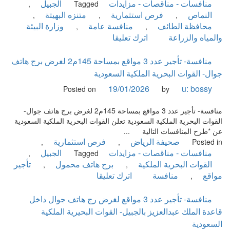
منافسات - مناقصات - مزايدات
الجبيل
,
Tagged
النماص
فرص استثمارية
متنزه البهيتة
,
,
,
محافظة الطائف
منافسة عامة
وزارة البيئة
,
,
on
والمياه والزراعة
اترك تعليقا
منافسة
عامة-
منافسة- تأجير عدد 3 مواقع بمساحة 145م2 لغرض برج هاتف
متنزه
جوال- القوات البحرية الملكية السعودية
البهيتة
19/01/2026
u: bossy
Posted on
by
الوطني
الجزء
منافسة- تأجير عدد 3 مواقع بمساحة 145م2 لغرض برج هاتف جوال-
الغربي
القوات البحرية الملكية السعودية تعلن القوات البحرية الملكية السعودية
بمحافظة
عن *طرح المنافسات التالية ...
الطائف-
صحيفة الرياض
فرص استثمارية
,
,
Posted in
وزارة
منافسات - مناقصات - مزايدات
الجبيل
,
Tagged
البيئة
القوات البحرية الملكية
برج هاتف محمول
تأجير
,
,
والمياه
on
مواقع
منافسة
اترك تعليقا
,
والزراعة
منافسة-
تأجير
منافسة- تأجير عدد 3 مواقع لغرض رج هاتف جوال داخل
عدد
قاعدة الملك عبدالعزيز بالجبيل- القوات البحيرية الملكية
3
السعودية