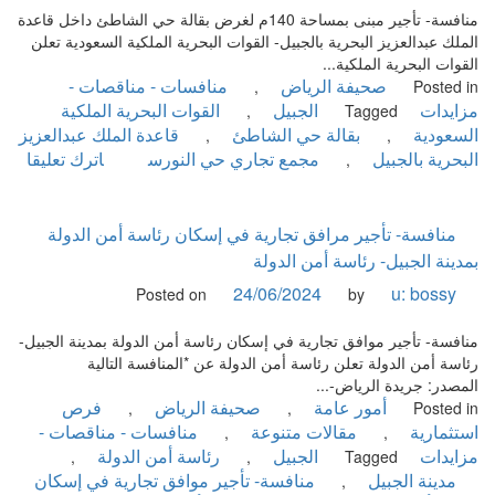
حي
منافسة- تأجير مبنى بمساحة 140م لغرض بقالة حي الشاطئ داخل قاعدة
اللولو-
الملك عبدالعزيز البحرية بالجبيل- القوات البحرية الملكية السعودية تعلن
القوات
القوات البحرية الملكية...
البحرية
صحيفة الرياض
منافسات - مناقصات -
,
Posted in
الملكية
مزايدات
الجبيل
القوات البحرية الملكية
,
Tagged
السعودية
السعودية
بقالة حي الشاطئ
قاعدة الملك عبدالعزيز
,
,
البحرية بالجبيل
مجمع تجاري حي النورس
اترك تعليقا
,
on
منافسة-
تأجير
منافسة- تأجير مرافق تجارية في إسكان رئاسة أمن الدولة
مبنى
بمدينة الجبيل- رئاسة أمن الدولة
بمساحة
24/06/2024
u: bossy
Posted on
by
140م
لغرض
منافسة- تأجير موافق تجارية في إسكان رئاسة أمن الدولة بمدينة الجبيل-
بقالة
رئاسة أمن الدولة تعلن رئاسة أمن الدولة عن *المنافسة التالية
حي
المصدر: جريدة الرياض-...
الشاطئ
أمور عامة
صحيفة الرياض
فرص
,
,
Posted in
داخل
استثمارية
مقالات متنوعة
منافسات - مناقصات -
,
,
قاعدة
مزايدات
الجبيل
رئاسة أمن الدولة
,
,
Tagged
الملك
مدينة الجبيل
منافسة- تأجير موافق تجارية في إسكان
,