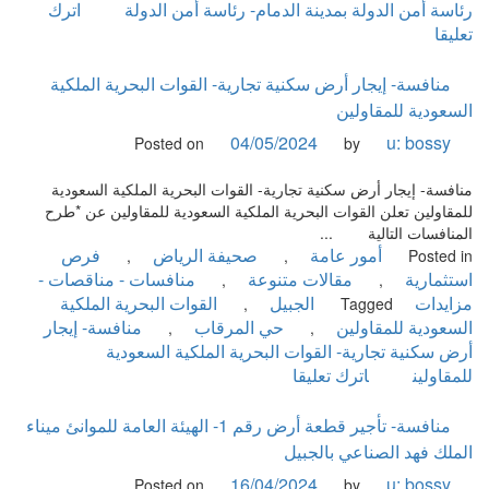
عبدالعزيز
رئاسة أمن الدولة بمدينة الدمام- رئاسة أمن الدولة
اترك
البحرية
on
تعليقا
بالجبيل-
منافسة-
القوات
تأجير
منافسة- إيجار أرض سكنية تجارية- القوات البحرية الملكية
البحرية
مرافق
السعودية للمقاولين
الملكية
تجارية
04/05/2024
u: bossy
Posted on
by
السعودية
في
إسكان
منافسة- إيجار أرض سكنية تجارية- القوات البحرية الملكية السعودية
رئاسة
للمقاولين تعلن القوات البحرية الملكية السعودية للمقاولين عن *طرح
أمن
المنافسات التالية ...
الدولة
أمور عامة
صحيفة الرياض
فرص
,
,
Posted in
بمدينة
استثمارية
مقالات متنوعة
منافسات - مناقصات -
,
,
الجبيل-
مزايدات
الجبيل
القوات البحرية الملكية
,
Tagged
رئاسة
السعودية للمقاولين
حي المرقاب
منافسة- إيجار
,
,
أمن
أرض سكنية تجارية- القوات البحرية الملكية السعودية
الدولة
on
للمقاولين
اترك تعليقا
منافسة-
إيجار
منافسة- تأجير قطعة أرض رقم 1- الهيئة العامة للموانئ ميناء
أرض
الملك فهد الصناعي بالجبيل
سكنية
16/04/2024
u: bossy
Posted on
by