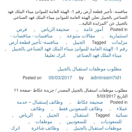
تجارية-
القوات
منافسة- تأجير قطعة أرض رقم 1- الهيئة العامة للموانئ ميناء الملك فهد
البحرية
الصناعي بالجبيل تعلن الهيئة العامة للموانئ ميناء الملك فهد الصناعي
الملكية
بالجبيل عن *المزايدة التالية...
السعودية
أمور عامة
صحيفة الرياض
فرص
,
,
Posted in
للمقاولين
استثمارية
مقالات متنوعة
منافسات - مناقصات -
,
,
مزايدات
الجبيل
منافسة- تأجير قطعة أرض
,
Tagged
رقم 1- الهيئة العامة للموانئ ميناء الملك فهد الصناعي بالجبيل
,
on
ميناء الملك فهد الصناعي
اترك تعليقا
منافسة-
تأجير
مطلوب موظفات استقبال بالجبيل
قطعة
05/03/2017
adminsam7id1
Posted on
by
أرض
رقم
مطلوب موظفات استقبال بالجبيل المصدر / جريدة عكاظ -صفحة 11
1-
التاريخ 5/03/2017
الهيئة
صحيفة عكاظ
وظائف إستقبال – خدمة
,
Posted in
العامة
عملاء
وظائف للسعودين فقط
وظائف
,
,
للموانئ
نسائية
استقبال
الجبيل
الرياض
,
,
,
Tagged
ميناء
للسعوديات
للسعوديين
موظفات
,
,
,
الملك
موظفات استقبال بالجبيل
وظائف شاغرة
اترك
,