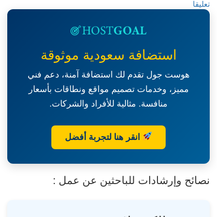
فهد
on
تعليقا
الصناعي
مطلوب
بالجبيل
موظفات
استقبال
بالجبيل
استضافة سعودية موثوقة
هوست جول تقدم لك استضافة آمنة، دعم فني
مميز، وخدمات تصميم مواقع ونطاقات بأسعار
منافسة. مثالية للأفراد والشركات.
انقر هنا لتجربة أفضل
نصائح وإرشادات للباحثين عن عمل :