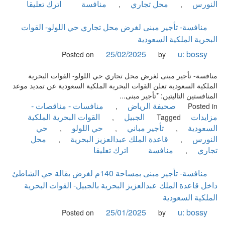
الملك
on
النورس
محل تجاري
منافسة
اترك تعليقا
,
,
عبدالعزيز
منافسة-
بالجبيل-
تأجير
منافسة- تأجير مبنى لغرض محل تجاري حي اللولو- القوات
القوات
مبنى
البحرية الملكية السعودية
البحيرية
بمساحة
25/02/2025
u: bossy
Posted on
by
الملكية
190م2
السعودية
لغرض
منافسة- تأجير مبنى لغرض محل تجاري حي اللولو- القوات البحرية
محل
الملكية السعودية تعلن القوات البحرية الملكية السعودية عن تمديد موعد
تجاري
المنافستين التاليتين: *تأجير مبنى...
حي
صحيفة الرياض
منافسات - مناقصات -
,
Posted in
اللولو-
مزايدات
الجبيل
القوات البحرية الملكية
,
Tagged
القوات
السعودية
تأجير مباني
حي اللولو
حي
,
,
,
البحرية
النورس
قاعدة الملك عبدالعزيز البحرية
محل
,
,
الملكية
on
تجاري
منافسة
اترك تعليقا
,
السعودية
منافسة-
تأجير
منافسة- تأجير مبنى بمساحة 140م لغرض بقالة حي الشاطئ
مبنى
داخل قاعدة الملك عبدالعزيز البحرية بالجبيل- القوات البحرية
لغرض
الملكية السعودية
محل
25/01/2025
u: bossy
Posted on
by
تجاري