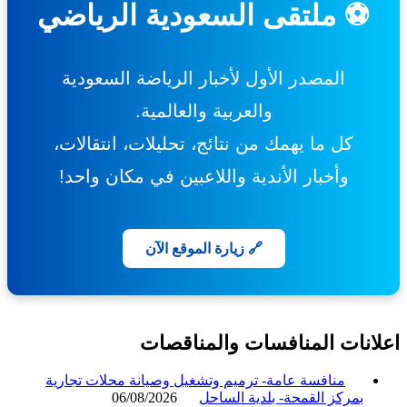
⚽ ملتقى السعودية الرياضي
المصدر الأول لأخبار الرياضة السعودية
والعربية والعالمية.
كل ما يهمك من نتائج، تحليلات، انتقالات،
وأخبار الأندية واللاعبين في مكان واحد!
🔗 زيارة الموقع الآن
انات المنافسات والمناقصات
منافسة عامة- ترميم وتشغيل وصيانة محلات تجارية
بمركز القمحة- بلدية الساحل
06/08/2026