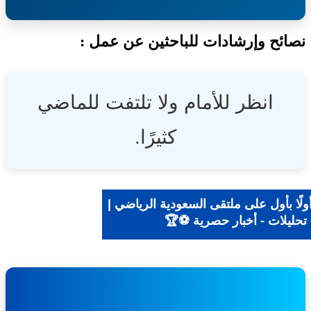
ئح وإرشادات للباحثين عن عمل :
انظر للأمام ولا تلتفت للماضي
كثيرًا.
ًا بأول على ملتقى السعودية الرياضي |
تحليلات - أخبار حصرية ⚽🏆