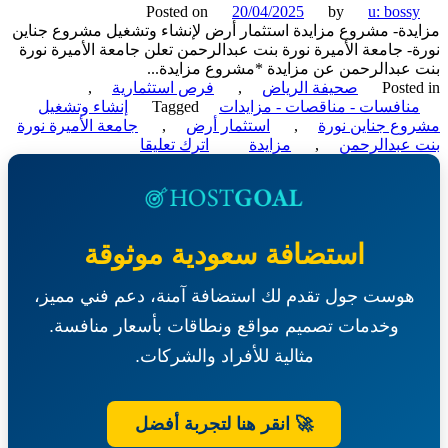
Posted on
20/04/2025
by
u: boss
مركز
دة- مشروع مزايدة استثمار أرض لإنشاء وتشغيل مشروع جناين
التميز
- جامعة الأميرة نورة بنت عبدالرحمن تعلن جامعة الأميرة نورة
في
عبدالرحمن عن مزايدة *مشروع مزايدة...
الطب
Poste
صحيفة الرياض
,
فرص استثمارية
,
الرياضي-
نافسات - مناقصات - مزايدات
Tagged
إنشاء وتشغيل
جامعة
ع جناين نورة
,
استثمار أرض
,
جامعة الأميرة نورة
الأميرة
on
عبدالرحمن
,
مزايدة
اترك تعليقا
نورة
مزايدة-
بنت
مشروع
عبدالرحمن
مزايدة
استثمار
أرض
استضافة سعودية موثوقة
لإنشاء
وتشغيل
هوست جول تقدم لك استضافة آمنة، دعم فني مميز،
مشروع
جناين
وخدمات تصميم مواقع ونطاقات بأسعار منافسة.
نورة-
جامعة
مثالية للأفراد والشركات.
الأميرة
نورة
بنت
🚀 انقر هنا لتجربة أفضل
عبدالرحمن