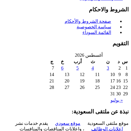
روط والاحكام
صفحة الشروط والأحكام
سياسة الخصوصية
القائمة السوداء
ويم
أغسطس 2026
د
ن
ث
أرب
خ
ج
7
6
5
4
3
2
14
13
12
11
10
9
21
20
19
18
17
16
28
27
26
25
24
23
31
30
 يوليو
ة عن ملتقى السعودية:
 ملتقى السعودية
موقع سعودي
يقدم خدمات نشر
علانات الوظائف
، واعلانات المناقصات والمنافسات