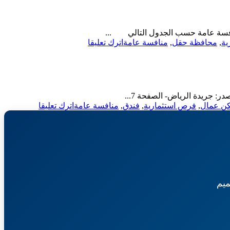
إنشاء
وتشغيل
وصيانة
نافسة عامة حسب الجدول التالي ...
قصر
on
ية
,
محافظة حقل
,
منافسة عامة
اترك تعليقا
طلعة
منافسة
عمار-
عامة-
بلدية
إنشاء
زلوم
وتشغيل
وصيانة
جريدة الرياض- الصفحة 7...
قصر
on
ن عمال
,
فرص استثمارية
,
فندق
,
منافسة عامة
اترك تعليقا
أفراح-
منافسة
بلدية
عامة-
محافظة
إنشاء
حقل
وتشغيل
وصيانة
سكن
عمال-
يم
بلدية
محافظة
بيش