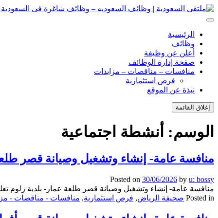
انتقل
إلى
ملتقى السعودية | وظائف السعوديه – وظائف شاغرة فى السعودية – ت
ملتقى السعودية | وظائف السعوديه – وظائف شاغرة فى السعودية – ت
المحتوى
الرئيسية
وظائف
أعلن عن وظيفة
صفحة إدارة الوظائف
منافسات – مناقصات – مزايدات
فرص استثمارية
نبذة عن الموقع
إغلاق القائمة
الوسم:
أنشطة اجتماعية
منافسة عامة- إنشاء وتشغيل وصيانة قصر طلعة
Posted on
30/06/2026
by
u: bossy
منافسة عامة- إنشاء وتشغيل وصيانة قصر طلعة عمار- بلدية زلوم تعل
Posted in
صحيفة الرياض
,
فرص استثمارية
,
منافسات - مناقصات - مزا