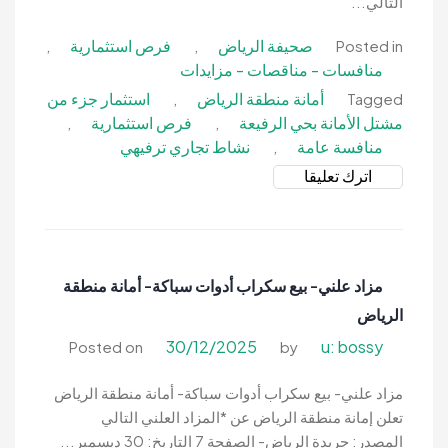
التالي...
صحيفة الرياض
فرص استثمارية
,
,
Posted in
منافسات - مناقصات - مزايدات
أمانة منطقة الرياض
استثمار جزء من
,
Tagged
مشتل الأمانة بحي الرفيعة
فرص استثمارية
,
,
منافسة عامة
نشاط تجاري ترفيهي
,
on
اترك تعليقا
منافسة
عامة-
استثمار
جزء
مزاد علني- بيع سكراب أدوات سباكة- أمانة منطقة
من
الرياض
مشتل
الأمانة
30/12/2025
u: bossy
Posted on
by
بحي
الرفيعة-
مزاد علني- بيع سكراب أدوات سباكة- أمانة منطقة الرياض
أمانة
تعلن إمانة منطقة الرياض عن *المزاد العلني التالي
منطقة
المصدر: جريدة الرياض- الصفحة 7 التاريخ: 30 ديسمبر...