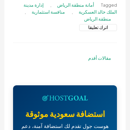
أمانة منطقة الرياض
إدارة مدينة
,
Tagged
الملك خالد العسكرية
منافسة استثمارية
,
,
منطقة الرياض
on
اترك تعليقا
منافسة
استثمارية-
طرح
138
تصفّح
مقالات أقدم
منافسة
المقالات
استثمارية
بمدينة
الرياض-
أمانة
منطقة
الرياض
استضافة سعودية موثوقة
هوست جول تقدم لك استضافة آمنة، دعم