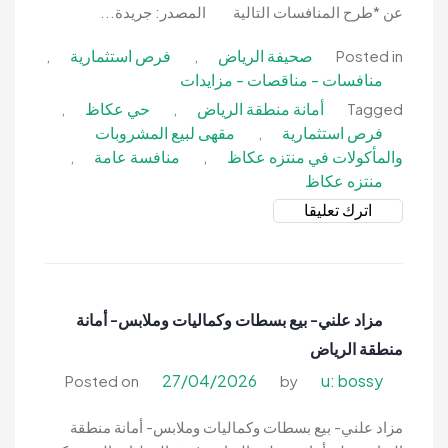
منطقة
عن *طرح المنافسات التالية المصدر: جريدة...
الرياض
صحيفة الرياض
فرص استثمارية
,
,
Posted in
منافسات - مناقصات - مزايدات
أمانة منطقة الرياض
حي عكاظ
,
,
Tagged
فرص استثمارية
مقهى لبيع المشروبات
,
والمأكولات في منتزه عكاظ
منافسة عامة
,
,
منتزه عكاظ
on
اترك تعليقا
منافسة-
استثمار
تشغيل
وصيانة
مزاد علني- بيع بسطات وكماليات وملابس- أمانة
مقهى
منطقة الرياض
لبيع
المشروبات
27/04/2026
u: bossy
Posted on
by
والمأكولات-
أمانة
مزاد علني- بيع بسطات وكماليات وملابس- أمانة منطقة