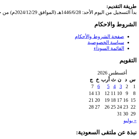
طريقة التقديم:
بدأ التسجيل من اليوم الأحد: 1446/6/28هـ (الموافق 2024/12/29م) من خلال الرابط التالي:
الشروط والاحكام
صفحة الشروط والأحكام
سياسة الخصوصية
القائمة السوداء
التقويم
أغسطس 2026
س
د
ن
ث
أرب
خ
ج
7
6
5
4
3
2
1
14
13
12
11
10
9
8
21
20
19
18
17
16
15
28
27
26
25
24
23
22
31
30
29
« يوليو
نبذة عن ملتقى السعودية: