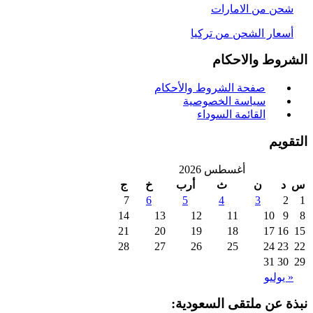
حن من الامارات
سعار الشحن من تركيا
روط والاحكام
صفحة الشروط والأحكام
سياسة الخصوصية
القائمة السوداء
ويم
أغسطس 2026
د
ن
ث
أرب
خ
ج
7
6
5
4
3
2
14
13
12
11
10
9
21
20
19
18
17
16
28
27
26
25
24
23
31
30
 يوليو
ة عن ملتقى السعودية: