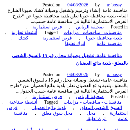
نادي
Posted on
04/08/2026
by
u: boss
الضباط-
سة عامة- إنشاء وترميم وتشغيل وصيانة كشك بحبونا الشارع
كلية
م- بلدية محافظة حبونا تعلن بلدية محافظة حبونا عن *طرح
الملك
ص الاستثمارية التالية في منافسة عامة حسب...
فيصل
Poste
صحيفة الرياض
,
فرص استثمارية
,
الجوية
نافسات - مناقصات - مزايدات
Tagged
أنشطة تجارية
,
بالمجمعة
لدية محافظة حبونا
,
فرص استثمارية
,
كشك
,
on
نافسة عامة
اترك تعليقا
منافسة
عامة-
منافسة عامة- تشغيل وصيانة محل رقم 15 بالسوق الشعبي
إنشاء
علق- بلدية بدائع العضيان
وترميم
وتشغيل
Posted on
04/08/2026
by
u: boss
وصيانة
منافسة عامة- تشغيل وصيانة محل رقم 15 بالسوق الشعبي
كشك
علق- بلدية بدائع العضيان تعلن بلدية بدائع العضيان عن *طرح
بحبونا
ص الاستثمارية التالية في منافسة عامة حسب الجدول...
الشارع
Poste
صحيفة الرياض
,
فرص استثمارية
,
العام-
نافسات - مناقصات - مزايدات
Tagged
أنشطة صناعية
,
بلدية
لسوق الشعبي المعلق
,
بلدية بدائع العضيان
,
فرص
محافظة
مارية
,
محل
,
محل سوق معلق
,
منافسة
حبونا
on
ة
اترك تعليقا
منافسة
عامة-