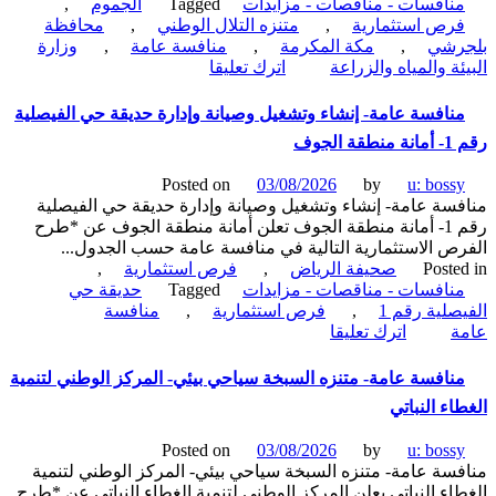
نافسات - مناقصات - مزايدات
Tagged
الجموم
,
البيئة
رص استثمارية
,
متنزه التلال الوطني
,
محافظة
والمياه
رشي
,
مكة المكرمة
,
منافسة عامة
,
وزارة
والزراعة
on
ئة والمياه والزراعة
اترك تعليقا
منافسة
عامة-
نافسة عامة- إنشاء وتشغيل وصيانة وإدارة حديقة حي الفيصلية
متنزه
الجوف
التلال
الوطني
Posted on
03/08/2026
by
u: boss
بمحافظة
سة عامة- إنشاء وتشغيل وصيانة وإدارة حديقة حي الفيصلية
بلجرشي-
رقم 1- أمانة منطقة الجوف تعلن أمانة منطقة الجوف عن *طرح
وزارة
ص الاستثمارية التالية في منافسة عامة حسب الجدول...
البيئة
Poste
صحيفة الرياض
,
فرص استثمارية
,
والمياه
نافسات - مناقصات - مزايدات
Tagged
حديقة حي
والزراعة
صلية رقم 1
,
فرص استثمارية
,
منافسة
on
ة
اترك تعليقا
منافسة
عامة-
نافسة عامة- متنزه السبخة سياحي بيئي- المركز الوطني لتنمية
إنشاء
اء النباتي
وتشغيل
وصيانة
Posted on
03/08/2026
by
u: boss
وإدارة
سة عامة- متنزه السبخة سياحي بيئي- المركز الوطني لتنمية
حديقة
اء النباتي يعلن المركز الوطني لتنمية الغطاء النباتي عن *طرح