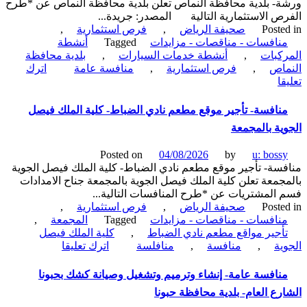
- بلدية محافظة النماص تعلن بلدية محافظة النماص عن *طرح
مفروشة
ص الاستثمارية التالية المصدر: جريدة...
أنشطة
Poste
صحيفة الرياض
,
فرص استثمارية
,
سياحية-
نافسات - مناقصات - مزايدات
Tagged
أنشطة
بلدية
كبات
,
أنشطة خدمات السيارات
,
بلدية محافظة
محافظة
اص
,
فرص استثمارية
,
منافسة عامة
اترك
النماص
on
ا
منافسة
عامة-
نافسة- تأجير موقع مطعم نادي الضباط- كلية الملك فيصل
إنشاء
ية بالمجمعة
وتشغيل
وصيانة
Posted on
04/08/2026
by
u: boss
أنشطة
سة- تأجير موقع مطعم نادي الضباط- كلية الملك فيصل الجوية
خدمات
جمعة تعلن كلية الملك فيصل الجوية بالمجمعة جناح الامدادات
السيارات
المشتريات عن *طرح المنافسات التالية...
ورشة-
Poste
صحيفة الرياض
,
فرص استثمارية
,
بلدية
نافسات - مناقصات - مزايدات
Tagged
المجمعة
,
محافظة
أجير مواقع مطعم نادي الضباط
,
كلية الملك فيصل
النماص
on
ية
,
منافسة
,
منافلسة
اترك تعليقا
منافسة-
تأجير
نافسة عامة- إنشاء وترميم وتشغيل وصيانة كشك بحبونا
موقع
رع العام- بلدية محافظة حبونا
مطعم